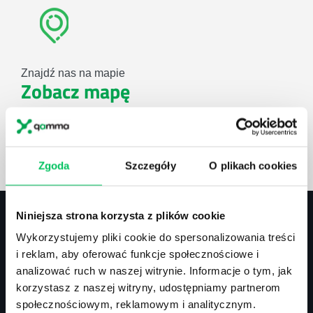
Znajdź nas na mapie
Zobacz mapę
lub użyj formularza
Zgoda
Szczegóły
O plikach cookies
ZAPYTAJ O NASZE ROZWIĄZANIA
Niniejsza strona korzysta z plików cookie
Wykorzystujemy pliki cookie do spersonalizowania treści
Kontakt
i reklam, aby oferować funkcje społecznościowe i
analizować ruch w naszej witrynie. Informacje o tym, jak
biuro@projektgamma.pl
korzystasz z naszej witryny, udostępniamy partnerom
tel.: 505 273 550
społecznościowym, reklamowym i analitycznym.