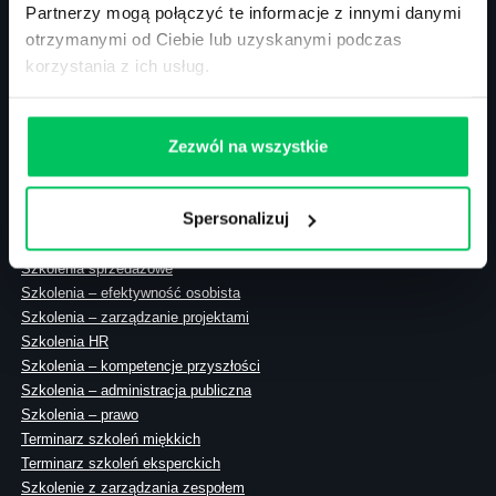
Partnerzy mogą połączyć te informacje z innymi danymi
otrzymanymi od Ciebie lub uzyskanymi podczas
korzystania z ich usług.
ul. Solec 38 lok. 105
00-394 Warszawa
NIP: 113-26-90-108
Zezwól na wszystkie
Spersonalizuj
Szkolenia zamknięte
Szkolenia menedżerskie
Szkolenia sprzedażowe
Szkolenia – efektywność osobista
Szkolenia – zarządzanie projektami
Szkolenia HR
Szkolenia – kompetencje przyszłości
Szkolenia – administracja publiczna
Szkolenia – prawo
Terminarz szkoleń miękkich
Terminarz szkoleń eksperckich
Szkolenie z zarządzania zespołem