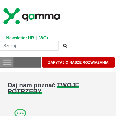
Skip
to
content
Newsletter HR
|
WG+
ZAPYTAJ O NASZE ROZWIĄZANIA
Daj nam poznać
TWOJE
POTRZEBY