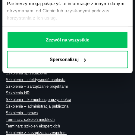
Partnerzy mogą połączyć te informacje z innymi danymi
otrzymanymi od Ciebie lub uzyskanymi podczas
korzystania z ich usług.
ul. Solec 38 lok. 105
00-394 Warszawa
NIP: 113-26-90-108
Zezwól na wszystkie
Spersonalizuj
Szkolenia zamknięte
Szkolenia menedżerskie
Szkolenia sprzedażowe
Szkolenia – efektywność osobista
Szkolenia – zarządzanie projektami
Szkolenia HR
Szkolenia – kompetencje przyszłości
Szkolenia – administracja publiczna
Szkolenia – prawo
Terminarz szkoleń miękkich
Terminarz szkoleń eksperckich
Szkolenie z zarządzania zespołem