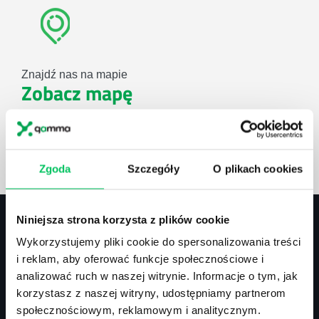
Znajdź nas na mapie
Zobacz mapę
lub użyj formularza
Zgoda
Szczegóły
O plikach cookies
ZAPYTAJ O NASZE ROZWIĄZANIA
Niniejsza strona korzysta z plików cookie
Wykorzystujemy pliki cookie do spersonalizowania treści
Kontakt
i reklam, aby oferować funkcje społecznościowe i
analizować ruch w naszej witrynie. Informacje o tym, jak
biuro@projektgamma.pl
korzystasz z naszej witryny, udostępniamy partnerom
tel.: 505 273 550
społecznościowym, reklamowym i analitycznym.