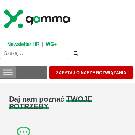
Skip
to
content
Newsletter HR
|
WG+
ZAPYTAJ O NASZE ROZWIĄZANIA
Daj nam poznać
TWOJE
POTRZEBY