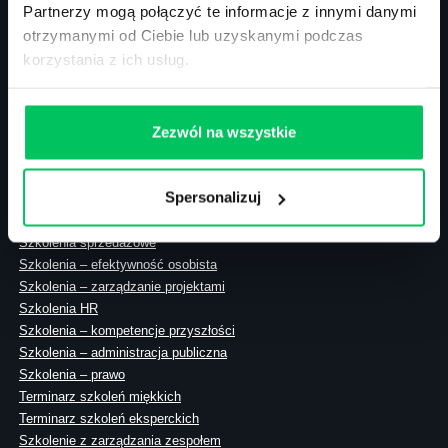
Partnerzy mogą połączyć te informacje z innymi danymi
otrzymanymi od Ciebie lub uzyskanymi podczas
korzystania z ich usług.
ul. Solec 38 lok. 105
00-394 Warszawa
NIP: 113-26-90-108
Zezwól na wszystkie
Spersonalizuj
Szkolenia zamknięte
Szkolenia menedżerskie
Szkolenia sprzedażowe
Szkolenia – efektywność osobista
Szkolenia – zarządzanie projektami
Szkolenia HR
Szkolenia – kompetencje przyszłości
Szkolenia – administracja publiczna
Szkolenia – prawo
Terminarz szkoleń miękkich
Terminarz szkoleń eksperckich
Szkolenie z zarządzania zespołem