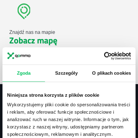
Znajdź nas na mapie
Zobacz mapę
lub użyj formularza
Zgoda
Szczegóły
O plikach cookies
ZAPYTAJ O NASZE ROZWIĄZANIA
Niniejsza strona korzysta z plików cookie
Wykorzystujemy pliki cookie do spersonalizowania treści
Kontakt
i reklam, aby oferować funkcje społecznościowe i
analizować ruch w naszej witrynie. Informacje o tym, jak
biuro@projektgamma.pl
korzystasz z naszej witryny, udostępniamy partnerom
tel.: 505 273 550
społecznościowym, reklamowym i analitycznym.