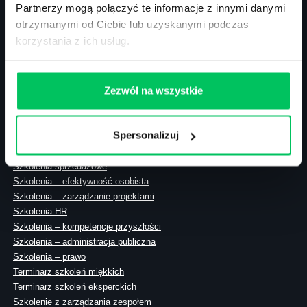
Partnerzy mogą połączyć te informacje z innymi danymi
otrzymanymi od Ciebie lub uzyskanymi podczas
korzystania z ich usług.
ul. Solec 38 lok. 105
00-394 Warszawa
NIP: 113-26-90-108
Zezwól na wszystkie
Spersonalizuj
Szkolenia zamknięte
Szkolenia menedżerskie
Szkolenia sprzedażowe
Szkolenia – efektywność osobista
Szkolenia – zarządzanie projektami
Szkolenia HR
Szkolenia – kompetencje przyszłości
Szkolenia – administracja publiczna
Szkolenia – prawo
Terminarz szkoleń miękkich
Terminarz szkoleń eksperckich
Szkolenie z zarządzania zespołem