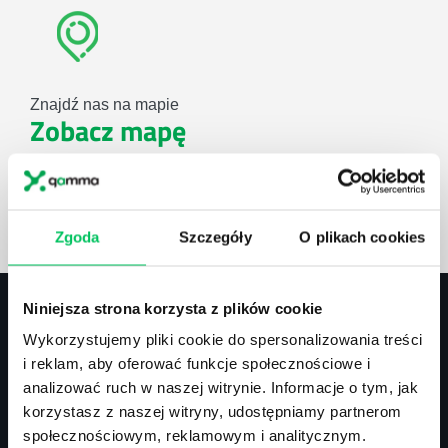
Znajdź nas na mapie
Zobacz mapę
lub użyj formularza
Zgoda
Szczegóły
O plikach cookies
ZAPYTAJ O NASZE ROZWIĄZANIA
Niniejsza strona korzysta z plików cookie
Wykorzystujemy pliki cookie do spersonalizowania treści
Kontakt
i reklam, aby oferować funkcje społecznościowe i
analizować ruch w naszej witrynie. Informacje o tym, jak
biuro@projektgamma.pl
korzystasz z naszej witryny, udostępniamy partnerom
tel.: 505 273 550
społecznościowym, reklamowym i analitycznym.