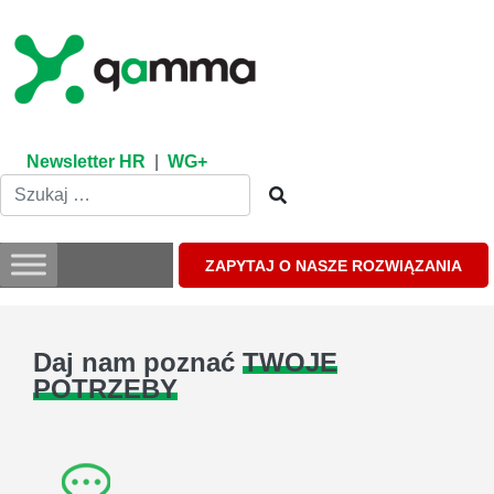
Skip
to
content
Newsletter HR
|
WG+
ZAPYTAJ O NASZE ROZWIĄZANIA
Daj nam poznać
TWOJE
POTRZEBY