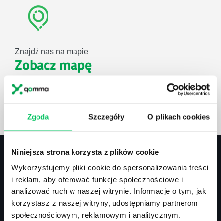
Znajdź nas na mapie
Zobacz mapę
lub użyj formularza
Zgoda
Szczegóły
O plikach cookies
ZAPYTAJ O NASZE ROZWIĄZANIA
Niniejsza strona korzysta z plików cookie
Wykorzystujemy pliki cookie do spersonalizowania treści
Kontakt
i reklam, aby oferować funkcje społecznościowe i
analizować ruch w naszej witrynie. Informacje o tym, jak
biuro@projektgamma.pl
korzystasz z naszej witryny, udostępniamy partnerom
tel.: 505 273 550
społecznościowym, reklamowym i analitycznym.