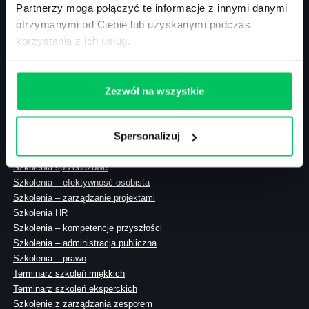
Partnerzy mogą połączyć te informacje z innymi danymi
otrzymanymi od Ciebie lub uzyskanymi podczas
korzystania z ich usług.
ul. Solec 38 lok. 105
00-394 Warszawa
NIP: 113-26-90-108
Zezwól na wszystkie
Spersonalizuj
Szkolenia zamknięte
Szkolenia menedżerskie
Szkolenia sprzedażowe
Szkolenia – efektywność osobista
Szkolenia – zarządzanie projektami
Szkolenia HR
Szkolenia – kompetencje przyszłości
Szkolenia – administracja publiczna
Szkolenia – prawo
Terminarz szkoleń miękkich
Terminarz szkoleń eksperckich
Szkolenie z zarządzania zespołem