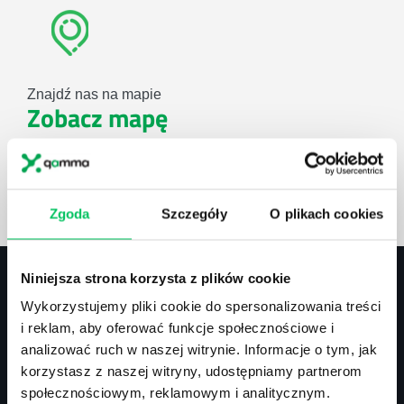
Znajdź nas na mapie
Zobacz mapę
lub użyj formularza
Zgoda
Szczegóły
O plikach cookies
ZAPYTAJ O NASZE ROZWIĄZANIA
Niniejsza strona korzysta z plików cookie
Wykorzystujemy pliki cookie do spersonalizowania treści
Kontakt
i reklam, aby oferować funkcje społecznościowe i
analizować ruch w naszej witrynie. Informacje o tym, jak
biuro@projektgamma.pl
korzystasz z naszej witryny, udostępniamy partnerom
tel.: 505 273 550
społecznościowym, reklamowym i analitycznym.