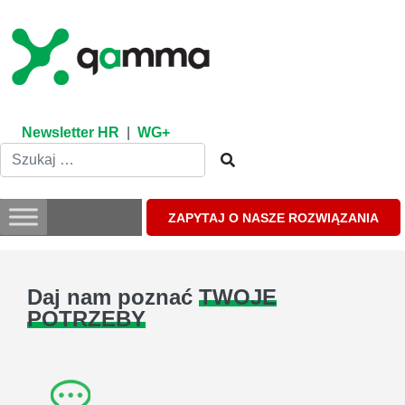
Skip
to
content
Newsletter HR
|
WG+
ZAPYTAJ O NASZE ROZWIĄZANIA
Daj nam poznać
TWOJE
POTRZEBY