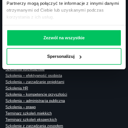
Partnerzy mogą połączyć te informacje z innymi danymi
otrzymanymi od Ciebie lub uzyskanymi podczas
korzystania z ich usług.
ul. Solec 38 lok. 105
00-394 Warszawa
NIP: 113-26-90-108
Zezwól na wszystkie
Spersonalizuj
Szkolenia zamknięte
Szkolenia menedżerskie
Szkolenia sprzedażowe
Szkolenia – efektywność osobista
Szkolenia – zarządzanie projektami
Szkolenia HR
Szkolenia – kompetencje przyszłości
Szkolenia – administracja publiczna
Szkolenia – prawo
Terminarz szkoleń miękkich
Terminarz szkoleń eksperckich
Szkolenie z zarządzania zespołem