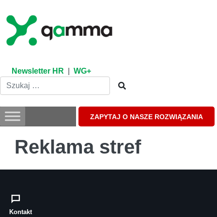
Skip
to
content
Newsletter HR
|
WG+
ZAPYTAJ O NASZE ROZWIĄZANIA
Reklama stref
Kontakt