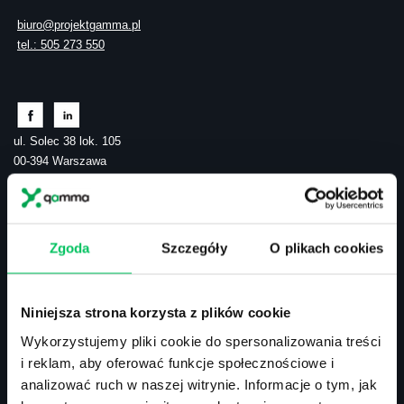
biuro@projektgamma.pl
tel.: 505 273 550
ul. Solec 38 lok. 105
00-394 Warszawa
NIP: 113-26-90-108
Zgoda
Szczegóły
O plikach cookies
Szkolenia zamknięte
Szkolenia menedżerskie
Szkolenia sprzedażowe
Szkolenia – efektywność osobista
Niniejsza strona korzysta z plików cookie
Szkolenia – zarządzanie projektami
Wykorzystujemy pliki cookie do spersonalizowania treści
Szkolenia HR
i reklam, aby oferować funkcje społecznościowe i
Szkolenia – kompetencje przyszłości
analizować ruch w naszej witrynie. Informacje o tym, jak
Szkolenia – administracja publiczna