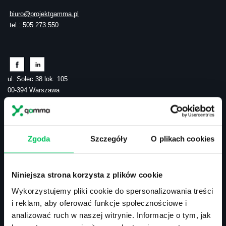
biuro@projektgamma.pl
tel.: 505 273 550
ul. Solec 38 lok. 105
00-394 Warszawa
NIP: 113-26-90-108
Zgoda
Szczegóły
O plikach cookies
Szkolenia zamknięte
Szkolenia menedżerskie
Szkolenia sprzedażowe
Szkolenia – efektywność osobista
Niniejsza strona korzysta z plików cookie
Szkolenia – zarządzanie projektami
Wykorzystujemy pliki cookie do spersonalizowania treści
Szkolenia HR
i reklam, aby oferować funkcje społecznościowe i
Szkolenia – kompetencje przyszłości
analizować ruch w naszej witrynie. Informacje o tym, jak
Szkolenia – administracja publiczna