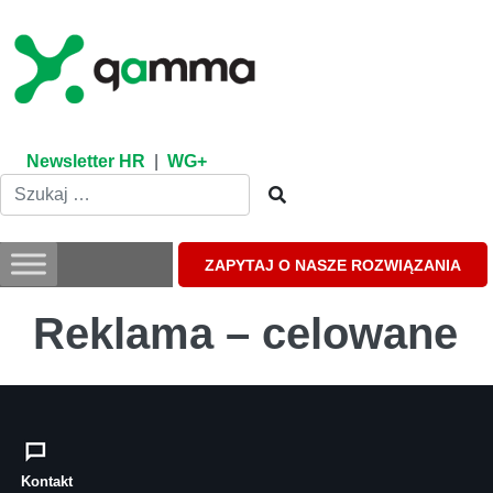
Skip
to
content
Newsletter HR
|
WG+
ZAPYTAJ O NASZE ROZWIĄZANIA
Reklama – celowane
Kontakt