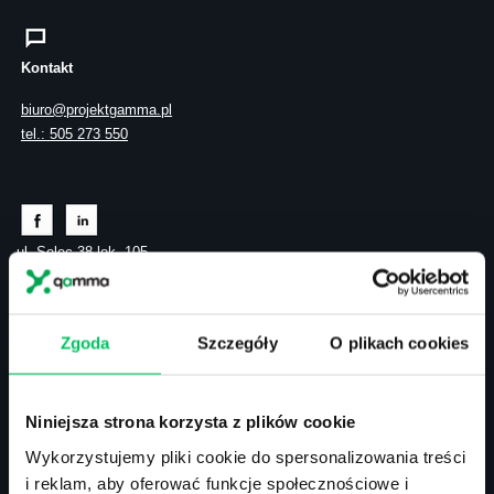
Kontakt
biuro@projektgamma.pl
tel.: 505 273 550
ul. Solec 38 lok. 105
00-394 Warszawa
NIP: 113-26-90-108
Zgoda
Szczegóły
O plikach cookies
Szkolenia zamknięte
Szkolenia menedżerskie
Niniejsza strona korzysta z plików cookie
Szkolenia sprzedażowe
Wykorzystujemy pliki cookie do spersonalizowania treści
Szkolenia – efektywność osobista
Szkolenia – zarządzanie projektami
i reklam, aby oferować funkcje społecznościowe i