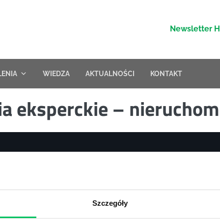
Newsletter 
LENIA
WIEDZA
AKTUALNOŚCI
KONTAKT
ia eksperckie – nierucho
nia zamknięte
Szkolenia – zarządzanie zmianą
nia menedżerskie
Szkolenia – zarządzanie czasem
nia sprzedażowe
Szkolenie – zarządzanie sprzedaż
Szczegóły
nia – efektywność osobista
Szkolenia dla kierowników
nia – zarządzanie projektami
Szkolenia asertywność