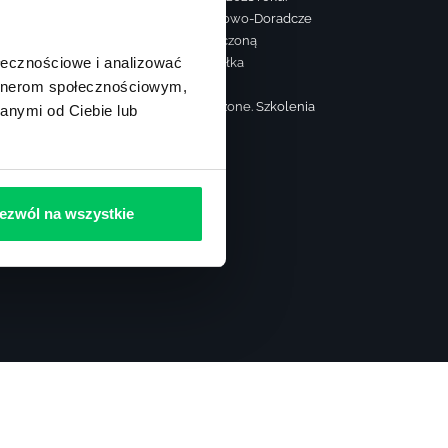
© Konsorcjum Szkoleniowo-Doradcze
Gamma spółka z ograniczoną
ołecznościowe i analizować
odpowiedzialnością spółka
komandytowa
artnerom społecznościowym,
Wszelkie prawa zastrzeżone. Szkolenia
anymi od Ciebie lub
dla firm i administracji.
ezwól na wszystkie