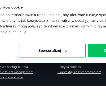
nia HR
Szkolenia – menedżer sprzedaży
 plików cookie
nia – kompetencje przyszłości
Szkolenia – techniki sprzedaży
do spersonalizowania treści i reklam, aby oferować funkcje sp
nia – administracja publiczna
Szkolenia dla brygadzistów
nia – prawo
Szkolenie z komunikacji
ormacje o tym, jak korzystasz z naszej witryny, udostępniamy p
arz szkoleń miękkich
Ranking firm szkoleniowych
Partnerzy mogą połączyć te informacje z innymi danymi otrzym
arz szkoleń eksperckich
Szkolenia otwarte
nia z ich usług.
nie z zarządzania zespołem
Szkolenia dla IT
mia menadżera
Team Building
nie Gallup
Kontakt
Spersonalizuj
Z
ie z motywowania
Wiedza
nie z asertywności
Strefa wiedzy
nie z negocjacji
Polityka prywatności
ia z obsługi klienta
Polityka cookies
nie talent management
Skontaktuj sie z webmasterem
nia dla mistrzów