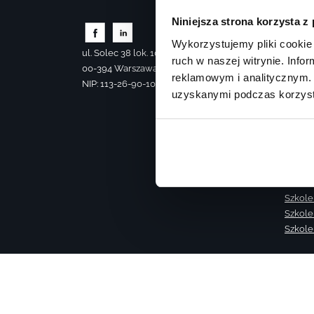
Szkole
Niniejsza strona korzysta z
Szkole
Wykorzystujemy pliki cookie 
Szkole
ul. Solec 38 lok. 105
Szkole
ruch w naszej witrynie. Inf
00-394 Warszawa
Termin
reklamowym i analitycznym. 
NIP: 113-26-90-108
Termin
uzyskanymi podczas korzysta
Szkole
Akade
Szkole
Skolen
Szkole
Szkole
Szkolen
Szkole
Szkole