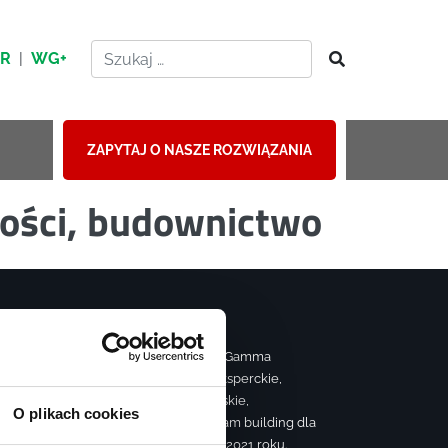
HR
|
WG+
ZAPYTAJ O NASZE ROZWIĄZANIA
mości, budownictwo
Strona należy do grupy Gamma
realizującej szkolenia eksperckie,
ą
sprzedażowe, managerskie,
O plikach cookies
farmaceutyczne oraz team building dla
firm. Firma szkoleniowa 2021 roku.