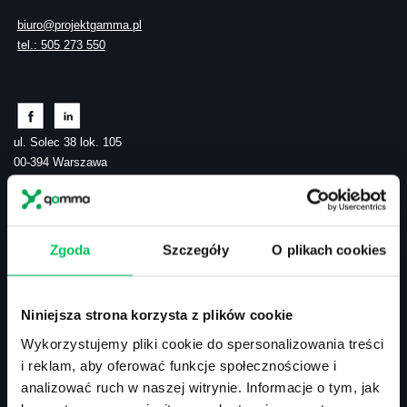
biuro@projektgamma.pl
tel.: 505 273 550
ul. Solec 38 lok. 105
00-394 Warszawa
NIP: 113-26-90-108
Zgoda
Szczegóły
O plikach cookies
Szkolenia zamknięte
Szkolenia menedżerskie
Szkolenia sprzedażowe
Szkolenia – efektywność osobista
Niniejsza strona korzysta z plików cookie
Szkolenia – zarządzanie projektami
Wykorzystujemy pliki cookie do spersonalizowania treści
Szkolenia HR
i reklam, aby oferować funkcje społecznościowe i
Szkolenia – kompetencje przyszłości
analizować ruch w naszej witrynie. Informacje o tym, jak
Szkolenia – administracja publiczna