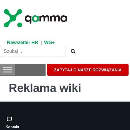
Skip
to
content
Newsletter HR
|
WG+
ZAPYTAJ O NASZE ROZWIĄZANIA
Reklama wiki
Kontakt