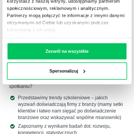
korzystasz z naszej witryny, udostępniamy partnerom
społecznościowym, reklamowym i analitycznym.
Partnerzy mogą połączyć te informacje z innymi danymi
otrzymanymi od Ciebie lub uzyskanymi podczas
korzystania z ich usług.
Efektywność Osobista
Zezwól na wszystkie
Sposobem na to, aby poznać nowości szkoleniowe
oraz trendy w danej grupie kompetencji jest spotkanie
Spersonalizuj
inspiracyjne z liderem jednego z centrów
kompetencyjnego. Czego spodziewać się po
spotkaniu?
Przedstawimy trendy szkoleniowe – jakich
wyzwań doświadczają firmy z branży (mamy setki
klientów i łatwo nam sięgać po doświadczenie
branżowe oraz wskazywać wspólne mianowniki)
Zapoznamy z wynikami badań dot. rozwoju,
kompetencji, statystycznych