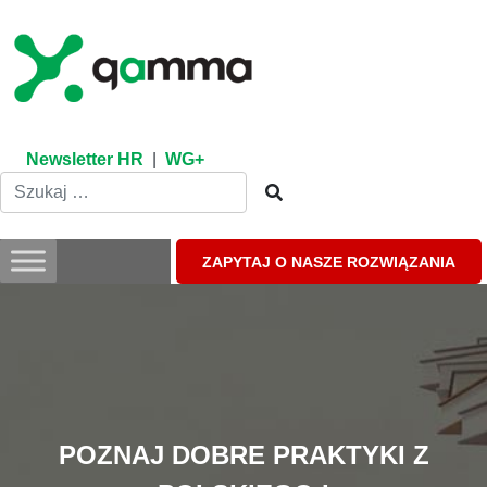
Skip
to
content
Newsletter HR
|
WG+
ZAPYTAJ O NASZE ROZWIĄZANIA
POZNAJ DOBRE PRAKTYKI Z