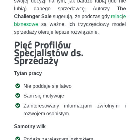
swojej decyzji na tym, jak bardzo lubią (lub nie
lubią) danego sprzedawcę. Autorzy
The
Challenger Sale
sugerują, że podczas gdy
relacje
biznesowe
są ważne, ich trzyczęściowy model
sprzedaży oferuje lepsze rozwiązanie.
Pięć Profilów
Specjalistów ds.
Sprzedaży
Tytan pracy
Nie poddaje się łatwo
Sam się motywuje
Zainteresowany informacjami zwrotnymi i
rozwojem osobistym
Samotny wilk
Podąża za własnym instynktem