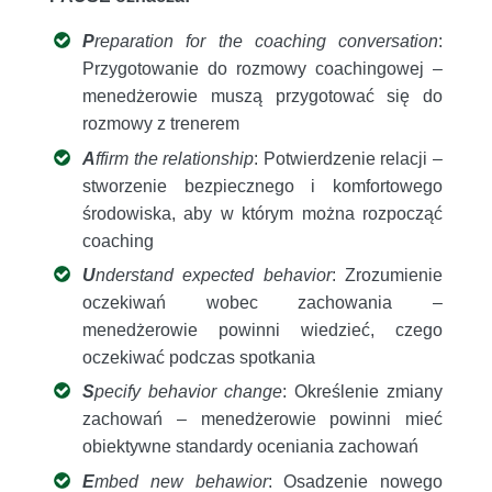
P
reparation for the coaching conversation
:
Przygotowanie do rozmowy coachingowej –
menedżerowie muszą przygotować się do
rozmowy z trenerem
A
ffirm the relationship
: Potwierdzenie relacji –
stworzenie bezpiecznego i komfortowego
środowiska, aby w którym można rozpocząć
coaching
U
nderstand expected behavior
: Zrozumienie
oczekiwań wobec zachowania –
menedżerowie powinni wiedzieć, czego
oczekiwać podczas spotkania
S
pecify behavior change
: Określenie zmiany
zachowań – menedżerowie powinni mieć
obiektywne standardy oceniania zachowań
E
mbed new behawior
: Osadzenie nowego