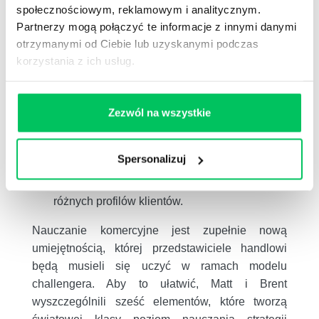
społecznościowym, reklamowym i analitycznym.
Zmierzył się z założeniami klienta
. W jaki
Partnerzy mogą połączyć te informacje z innymi danymi
inny sposób możesz przedstawić daną
otrzymanymi od Ciebie lub uzyskanymi podczas
kwestię swojemu klientowi?
korzystania z ich usług.
Przyśpieszył działanie
. Klienci muszą
zrozumieć, dlaczego powinni podjąć dane
działanie, oraz to, że powinni podjąć je jak
Zezwól na wszystkie
najszybciej.
Analizuj klientów
. Twój zespół ds. sprzedaży
Spersonalizuj
musi mieć podstawowe informacje rynkowe
lub branżowe, będące wynikiem analizy
różnych profilów klientów.
Nauczanie komercyjne jest zupełnie nową
umiejętnością, której przedstawiciele handlowi
będą musieli się uczyć w ramach modelu
challengera. Aby to ułatwić, Matt i Brent
wyszczególnili sześć elementów, które tworzą