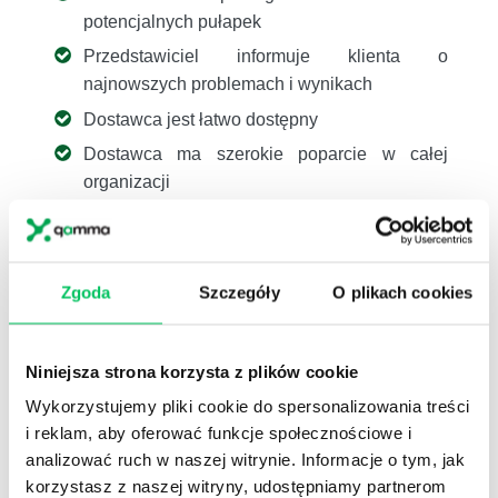
potencjalnych pułapek
Przedstawiciel informuje klienta o
najnowszych problemach i wynikach
Dostawca jest łatwo dostępny
Dostawca ma szerokie poparcie w całej
organizacji
Podejście dydaktyczne, podkreślone w
The
Challenger Sales
, nosi nazwę „Nauczania
Komercyjnego”, co oznacza, że przedstawiciel
Zgoda
Szczegóły
O plikach cookies
uczy klientów tego, jak mają myśleć o własnych
potrzebach.
Niniejsza strona korzysta z plików cookie
Takie podejście wymaga, żebyś:
Wykorzystujemy pliki cookie do spersonalizowania treści
Pokazał swoje
mocne strony
. Dlaczego
i reklam, aby oferować funkcje społecznościowe i
ludzie mieliby kupować akurat od ciebie, a nie
analizować ruch w naszej witrynie. Informacje o tym, jak
kogokolwiek innego?
korzystasz z naszej witryny, udostępniamy partnerom