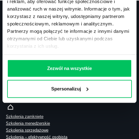
i reklam, aby oferować funkcje społecznościowe i
analizować ruch w naszej witrynie. Informacje o tym, jak
korzystasz z naszej witryny, udostępniamy partnerom
społecznościowym, reklamowym i analitycznym.
Kontakt
Partnerzy mogą połączyć te informacje z innymi danymi
otrzymanymi od Ciebie lub uzyskanymi podczas
biuro@projektgamma.pl
korzystania z ich usług.
tel.: 505 273 550
Zezwól na wszystkie
ul. Solec 38 lok. 105
00-394 Warszawa
Spersonalizuj
NIP: 113-26-90-108
Szkolenia zamknięte
Szkolenia menedżerskie
Szkolenia sprzedażowe
Szkolenia – efektywność osobista