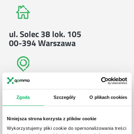
ul. Solec 38 lok. 105
00-394 Warszawa
Znajdź nas na mapie
Zobacz mapę
Zgoda
Szczegóły
O plikach cookies
lub użyj formularza
Niniejsza strona korzysta z plików cookie
ZAPYTAJ O NASZE ROZWIĄZANIA
Wykorzystujemy pliki cookie do spersonalizowania treści