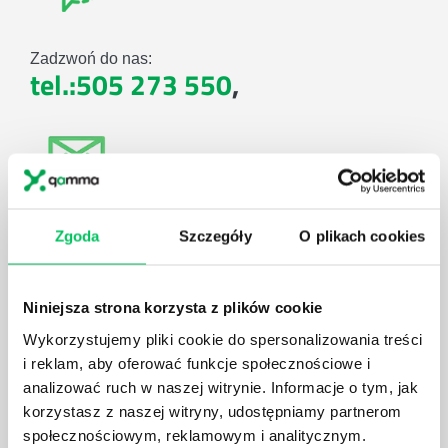
Zadzwoń do nas:
tel.:505 273 550
,
E-mail:
Zgoda
Szczegóły
O plikach cookies
biuro@projektgamma.pl
Niniejsza strona korzysta z plików cookie
Wykorzystujemy pliki cookie do spersonalizowania treści
i reklam, aby oferować funkcje społecznościowe i
ul. Solec 38 lok. 105
analizować ruch w naszej witrynie. Informacje o tym, jak
00-394 Warszawa
korzystasz z naszej witryny, udostępniamy partnerom
społecznościowym, reklamowym i analitycznym.