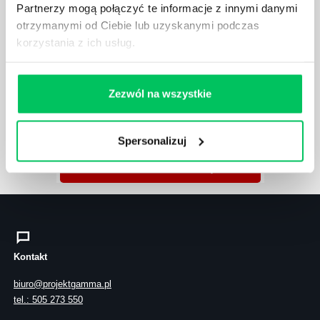
Partnerzy mogą połączyć te informacje z innymi danymi
otrzymanymi od Ciebie lub uzyskanymi podczas
korzystania z ich usług.
Znajdź nas na mapie
Zobacz mapę
Zezwól na wszystkie
lub użyj formularza
Spersonalizuj
ZAPYTAJ O NASZE ROZWIĄZANIA
Kontakt
biuro@projektgamma.pl
tel.: 505 273 550