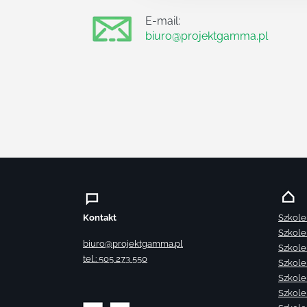
E-mail:
biuro@projektgamma.pl
Kontakt
Szkole
Szkole
biuro@projektgamma.pl
Szkole
tel.: 505 273 550
Szkole
Szkole
Szkole