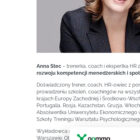
Anna Stec
– trenerka, coach i ekspertka HR
rozwoju kompetencji menedżerskich i spo
Doświadczony trener, coach, HR-owiec z po
prowadzeniu szkoleń, coachingów na wszystk
krajach Europy Zachodniej i Środkowo-Wschodn
Portugalia, Rosja, Kazachstan, Gruzja, Włoch
Absolwentka Uniwersytetu Ekonomicznego w 
Szkoły Treningu Warsztatu Psychologiczneg
Wykładowca na Uniwersytecie SWPS. Współp
Warszawie. Obecnie współpracuje z High5 Tra