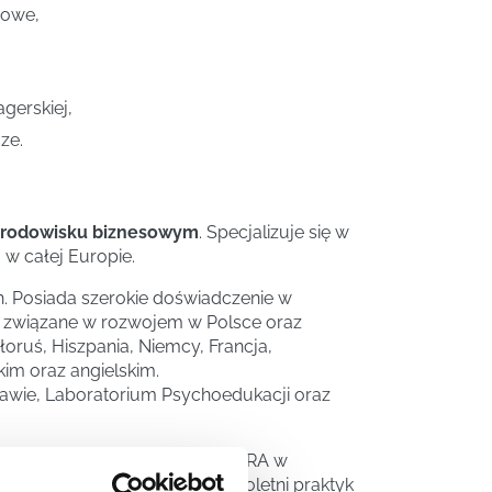
iowe,
gerskiej,
ze.
środowisku biznesowym
. Specjalizuje się w
 w całej Europie.
. Posiada szerokie doświadczenie w
ty związane w rozwojem w Polsce oraz
łoruś, Hiszpania, Niemcy, Francja,
kim oraz angielskim.
awie, Laboratorium Psychoedukacji oraz
Edukacji Psychologicznej INTRA w
ISC, PRISM. Konsultant i wieloletni praktyk