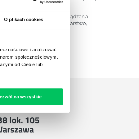
 społecznych w obszarze zarządzania i
O plikach cookies
, ciekawych miejsc świata, żeglarstwo,
ołecznościowe i analizować
artnerom społecznościowym,
anymi od Ciebie lub
ezwól na wszystkie
 38 lok. 105
Warszawa