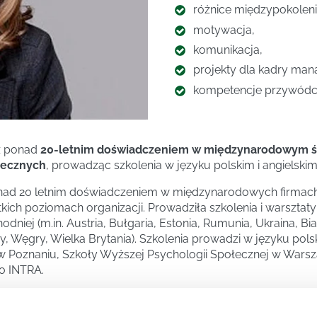
różnice międzypokolen
motywacja,
komunikacja,
projekty dla kadry mana
kompetencje przywódc
 z ponad
20-letnim doświadczeniem w międzynarodowym 
łecznych
, prowadząc szkolenia w języku polskim i angielskim
nad 20 letnim doświadczeniem w międzynarodowych firmach
ich poziomach organizacji. Prowadziła szkolenia i warszta
iej (m.in. Austria, Bułgaria, Estonia, Rumunia, Ukraina, Bia
y, Węgry, Wielka Brytania). Szkolenia prowadzi w języku pols
Poznaniu, Szkoły Wyższej Psychologii Społecznej w Warsz
o INTRA.
racowała z Uczelnią ŁAZARSKI oraz z Ośrodkiem Pomocy i 
ining Group. Akredytowany Konsultant Insights Discovery™, D