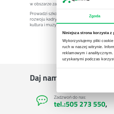
w obszarze zarządzania zasobami ludzkimi, rekr
Prowadzi szkolenia i warsztaty rozwojowe, 
Zgoda
rozwoju kadry managerskiej. Jej zainteresow
kultura i muzyka półwyspu iberyjskiego, a 
Niniejsza strona korzysta z
Wykorzystujemy pliki cookie 
ruch w naszej witrynie. Inf
reklamowym i analitycznym. 
uzyskanymi podczas korzysta
Daj nam poznać
TWOJE 
Zadzwoń do nas:
tel.:505 273 550
,