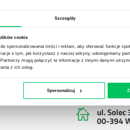
utacji i selekcji, szkoleń, administracji personalnej.
grupy fokusowe zorientowana na aktywny rozwój kompetencji
Szczegóły
ania to literatura piękna, podróżowanie i odkrywanie nowych
dla zdrowia tygodniowo przepływam kilka kilometrów.
 plików cookie
do spersonalizowania treści i reklam, aby oferować funkcje sp
Poznaj nasze szkolenia menedżerskie
ormacje o tym, jak korzystasz z naszej witryny, udostępniamy p
Partnerzy mogą połączyć te informacje z innymi danymi otrzym
nia z ich usług.
POTRZEBY
Spersonalizuj
Z
ul. Solec
00-394 