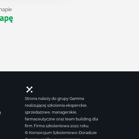
mapie
apę
Strona należy do grupy Gamma
realizującej szkolenia eksperckie,
ą
sprzedażowe, managerskie,
farmaceutyczne oraz team building dla
firm. Firma szkoleniowa 2021 roku.
© Konsorcjum Szkoleniowo-Doradcze