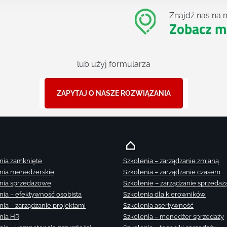
Znajdź nas na 
Zobacz m
lub użyj formularza
ZAPYTAJ O NASZE ROZWIĄZANIA
nia zamknięte
Szkolenia – zarządzanie zmianą
nia menedżerskie
Szkolenia – zarządzanie czasem
nia sprzedażowe
Szkolenie – zarządzanie sprzedaż
nia – efektywność osobista
Szkolenia dla kierowników
nia – zarządzanie projektami
Szkolenia asertywność
nia HR
Szkolenia – menedżer sprzedaży