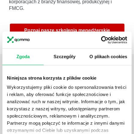
korporacjach z branży finansowej, produkcyjnej i
FMCG.
Poznaj nasze szkolenia menedżerskie
Zgoda
Szczegóły
O plikach cookies
Daj nam poznać
TWOJE
POTRZEBY
Niniejsza strona korzysta z plików cookie
Wykorzystujemy pliki cookie do spersonalizowania treści
i reklam, aby oferować funkcje społecznościowe i
analizować ruch w naszej witrynie. Informacje o tym, jak
korzystasz z naszej witryny, udostępniamy partnerom
społecznościowym, reklamowym i analitycznym.
Partnerzy mogą połączyć te informacje z innymi danymi
Zadzwoń do nas:
tel.:505 273 550
,
otrzymanymi od Ciebie lub uzyskanymi podczas