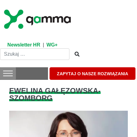
Skip
to
content
Newsletter HR
|
WG+
ZAPYTAJ O NASZE ROZWIĄZANIA
EWELINA GAŁĘZOWSKA-
SZOMBORG