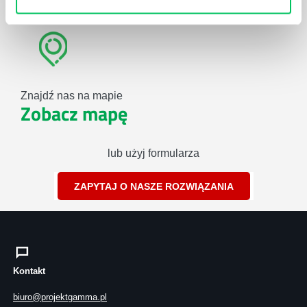
00-394 Warszawa
Znajdź nas na mapie
Zobacz mapę
lub użyj formularza
ZAPYTAJ O NASZE ROZWIĄZANIA
Kontakt
biuro@projektgamma.pl