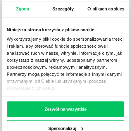
Zgoda
Szczegóły
O plikach cookies
Zadzwoń do nas:
Niniejsza strona korzysta z plików cookie
tel.:505 273 550
,
Wykorzystujemy pliki cookie do spersonalizowania treści
i reklam, aby oferować funkcje społecznościowe i
analizować ruch w naszej witrynie. Informacje o tym, jak
korzystasz z naszej witryny, udostępniamy partnerom
społecznościowym, reklamowym i analitycznym.
Partnerzy mogą połączyć te informacje z innymi danymi
E-mail:
otrzymanymi od Ciebie lub uzyskanymi podczas
biuro@projektgamma.pl
korzystania z ich usług.
Zezwól na wszystkie
ul. Solec 38 lok. 105
Spersonalizuj