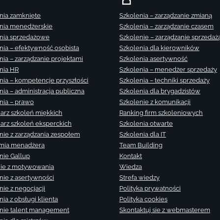
nia zamknięte
Szkolenia – zarządzanie zmianą
nia menedżerskie
Szkolenia – zarządzanie czasem
nia sprzedażowe
Szkolenie – zarządzanie sprzedaż
nia – efektywność osobista
Szkolenia dla kierowników
nia – zarządzanie projektami
Szkolenia asertywność
nia HR
Szkolenia – menedżer sprzedaży
nia – kompetencje przyszłości
Szkolenia – techniki sprzedaży
nia – administracja publiczna
Szkolenia dla brygadzistów
nia – prawo
Szkolenie z komunikacji
arz szkoleń miękkich
Ranking firm szkoleniowych
arz szkoleń eksperckich
Szkolenia otwarte
nie z zarządzania zespołem
Szkolenia dla IT
mia menadżera
Team Building
nie Gallup
Kontakt
ie z motywowania
Wiedza
nie z asertywności
Strefa wiedzy
nie z negocjacji
Polityka prywatności
ia z obsługi klienta
Polityka cookies
nie talent management
Skontaktuj sie z webmasterem