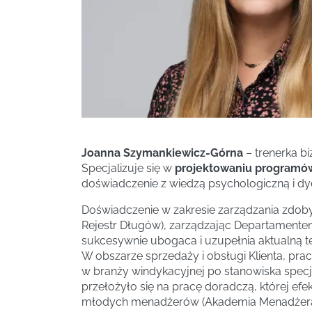
Joanna Szymankiewicz-Górna
– trenerka b
Specjalizuje się w
projektowaniu programów
doświadczenie z wiedzą psychologiczną i dy
Doświadczenie w zakresie zarządzania zdobył
Rejestr Długów), zarządzając Departamente
sukcesywnie ubogaca i uzupełnia aktualną teo
W obszarze sprzedaży i obsługi Klienta, pra
w branży windykacyjnej po stanowiska specj
przełożyło się na pracę doradczą, której ef
młodych menadżerów (Akademia Menadżera)