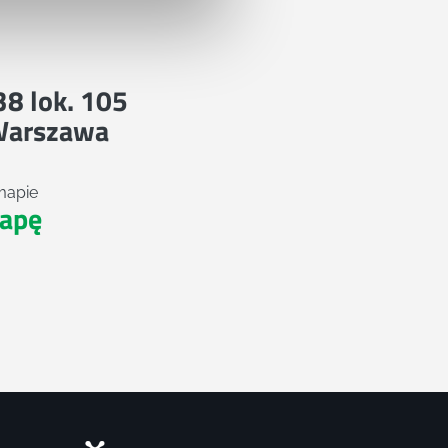
 38 lok. 105
Warszawa
mapie
apę