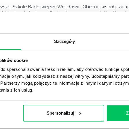
yższej Szkole Bankowej we Wrocławiu. Obecnie współpracuje
Metody szkoleniowe. Ukończyła szereg warsztatów i kursów: 
fa (100 h dla doświadczonych trenerów w zakresie prowadze
ji), Zarządzanie zmianą w organizacji sprzedażowej, Praktyk
renerskich, Zarządzanie odpornością i własną motywacją, Czy
jnych.
Szczegóły
ner i menadżer. Projektuje programy szkoleniowe w oparciu 
ktualne, skuteczne rozwiązania. Zaangażowanie, systematyka,
 plików cookie
rganizacji, dla której realizuje warsztaty szkoleniowe. Znają
ranżach, problemy menadżerskie, dlatego podchodzi indywid
do spersonalizowania treści i reklam, aby oferować funkcje sp
.
ormacje o tym, jak korzystasz z naszej witryny, udostępniamy p
Partnerzy mogą połączyć te informacje z innymi danymi otrzym
nia z ich usług.
Poznaj nasze szkolenia menedżerskie
Spersonalizuj
Z