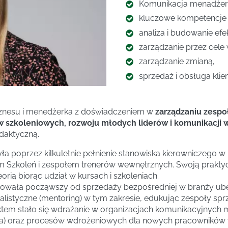
Komunikacja menadżers
kluczowe kompetencje 
analiza i budowanie ef
zarządzanie przez cele
zarządzanie zmianą,
sprzedaż i obsługa klien
iznesu i menedżerka z doświadczeniem w
zarządzaniu zespoł
 szkoleniowych, rozwoju młodych liderów i komunikacji w
daktyczną.
a poprzez kilkuletnie pełnienie stanowiska kierowniczego w
m Szkoleń i zespołem trenerów wewnętrznych. Swoją praktyc
rią biorąc udział w kursach i szkoleniach.
cowała począwszy od sprzedaży bezpośredniej w branży ubezp
alistyczne (mentoring) w tym zakresie, edukując zespoły s
ektem stało się wdrażanie w organizacjach komunikacyjnych 
 oraz procesów wdrożeniowych dla nowych pracowników w 