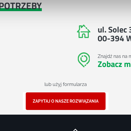
POTRZEBY
ul. Solec
00-394 
Znajdź nas na 
Zobacz m
lub użyj formularza
ZAPYTAJ O NASZE ROZWIĄZANIA