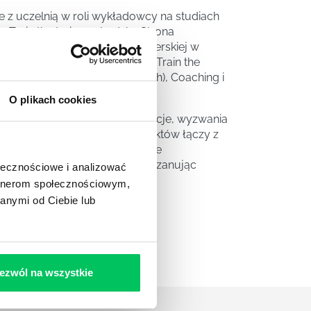
 z uczelnią w roli wykładowcy na studiach
Train the trainers „Ludzka Strona
nia szkoleń dla kadry menadżerskiej w
 NLP (cykl warsztatów: 80 h), Train the
m jest coaching? (warsztat 20 h), Coaching i
O plikach cookies
o doświadczenie i realne sytuacje, wyzwania
 rzetelność w realizacji projektów łączy z
c biznes i posiadając wieloletnie
ualnie do każdego warsztatu szanując
ołecznościowe i analizować
artnerom społecznościowym,
anymi od Ciebie lub
ezwól na wszystkie