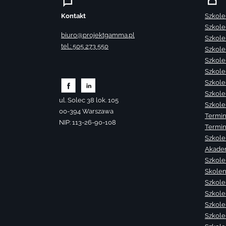
Kontakt
Szkole
Szkole
biuro@projektgamma.pl
Szkole
tel.: 505 273 550
Szkole
Szkole
Szkole
Szkole
Szkole
ul. Solec 38 lok. 105
Szkole
00-394 Warszawa
Termin
NIP: 113-26-90-108
Termin
Szkole
Akade
Szkole
Skolen
Szkole
Szkole
Szkolen
Szkole