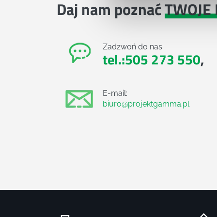
Daj nam poznać
TWOJE 
Zadzwoń do nas:
tel.:505 273 550
,
E-mail:
biuro@projektgamma.pl