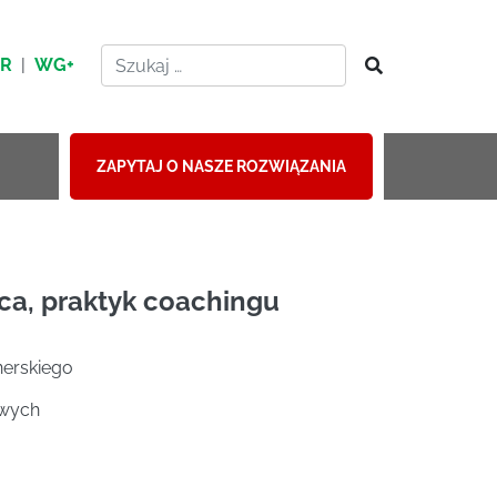
HR
|
WG+
ZAPYTAJ O NASZE ROZWIĄZANIA
ca, praktyk coachingu
nerskiego
owych