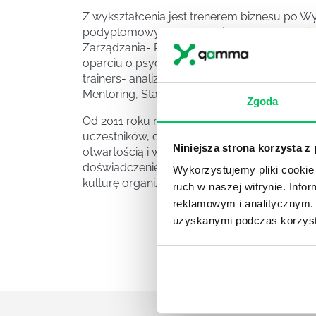
Z wykształcenia jest trenerem biznesu po W
podyplomowych „Trener biznesu” w temacie: 
Zarządzania- Psychologiczny Niezbędnik Sze
oparciu o psychologiczne narzędzia komunikac
trainers- analiza indywidualna kompetencji t
Mentoring, Standardy rozmów telewindykacy
Zgoda
Od 2011 roku nabywa doświadczenie jako tre
uczestników, dopasowując do nich wiedzę i a
Niniejsza strona korzysta z
otwartością i właściwą ciekawością poznania o
doświadczenie rozumie specyfikę w wielu b
Wykorzystujemy pliki cookie 
kulturę organizacyjną i doświadczenie Klienta
ruch w naszej witrynie. Inf
reklamowym i analitycznym. 
uzyskanymi podczas korzysta