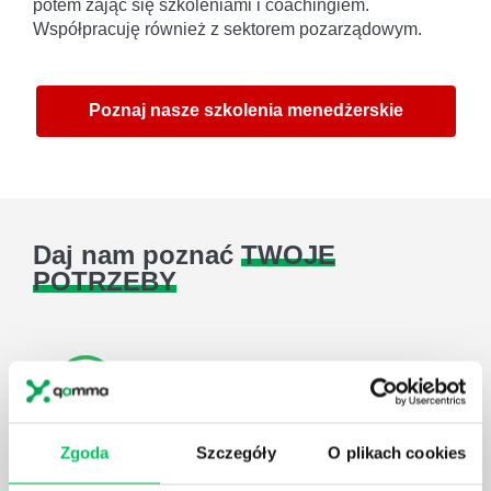
potem zająć się szkoleniami i coachingiem.
Współpracuję również z sektorem pozarządowym.
Poznaj nasze szkolenia menedżerskie
Daj nam poznać
TWOJE
POTRZEBY
Zadzwoń do nas:
Zgoda
Szczegóły
O plikach cookies
tel.:505 273 550
,