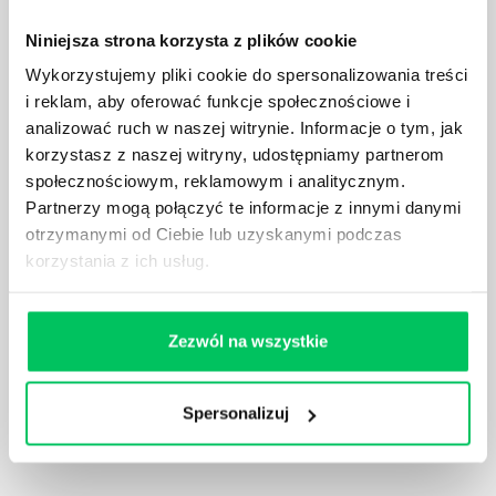
Niniejsza strona korzysta z plików cookie
Wykorzystujemy pliki cookie do spersonalizowania treści
i reklam, aby oferować funkcje społecznościowe i
analizować ruch w naszej witrynie. Informacje o tym, jak
E-mail:
korzystasz z naszej witryny, udostępniamy partnerom
biuro@projektgamma.pl
społecznościowym, reklamowym i analitycznym.
Partnerzy mogą połączyć te informacje z innymi danymi
otrzymanymi od Ciebie lub uzyskanymi podczas
korzystania z ich usług.
ul. Solec 38 lok. 105
00-394 Warszawa
Zezwól na wszystkie
Spersonalizuj