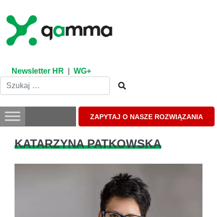
Skip
to
content
Newsletter HR
|
WG+
ZAPYTAJ O NASZE ROZWIĄZANIA
KATARZYNA PATKOWSKA