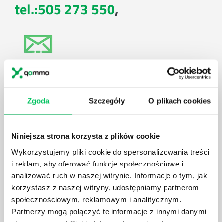
tel.:505 273 550
,
E-mail:
biuro@projektgamma.pl
Zgoda
Szczegóły
O plikach cookies
Niniejsza strona korzysta z plików cookie
ul. Solec 38 lok. 105
Wykorzystujemy pliki cookie do spersonalizowania treści
i reklam, aby oferować funkcje społecznościowe i
00-394 Warszawa
analizować ruch w naszej witrynie. Informacje o tym, jak
korzystasz z naszej witryny, udostępniamy partnerom
społecznościowym, reklamowym i analitycznym.
Partnerzy mogą połączyć te informacje z innymi danymi