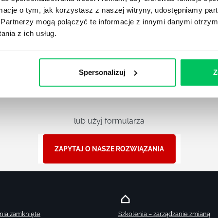
ormacje o tym, jak korzystasz z naszej witryny, udostępniamy p
Partnerzy mogą połączyć te informacje z innymi danymi otrzym
ul. Solec
nia z ich usług.
00-394 
Spersonalizuj
Z
Znajdź nas na 
Zobacz m
lub użyj formularza
ZAPYTAJ O NASZE ROZWIĄZANIA
nia zamknięte
Szkolenia – zarządzanie zmianą