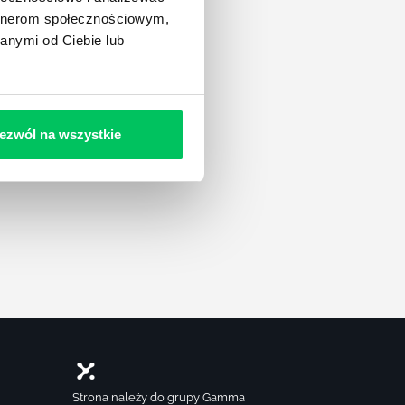
artnerom społecznościowym,
anymi od Ciebie lub
 38 lok. 105
Warszawa
ezwól na wszystkie
mapie
apę
Strona należy do grupy Gamma