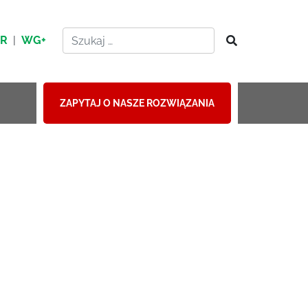
HR
|
WG+
ZAPYTAJ O NASZE ROZWIĄZANIA