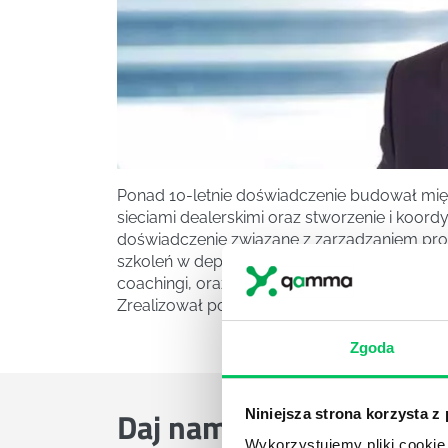
Ponad 10-letnie doświadczenie budował mię
sieciami dealerskimi oraz stworzenie i koor
doświadczenie związane z zarządzaniem pro
szkoleń w departamencie szkoleń i zarządz
coachingi, oraz pełnił funkcję doradczą po
Zrealizował ponad 700 dni szkoleniowych dla 
Zgoda
Daj nam poznać
TWOJE 
Niniejsza strona korzysta z
Wykorzystujemy pliki cookie 