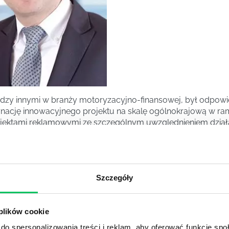
dzy innymi w branży motoryzacyjno-finansowej, był odpowi
dynację innowacyjnego projektu na skalę ogólnokrajową w ram
jektami reklamowymi ze szczególnym uwzględnieniem działań
ania oddziałami w towarzystwie ubezpieczeń. Równocześnie 
dczas procesów rekrutacyjnych na stanowiska średniego i w
przedsiębiorstw i administracji publicznej.
Szczegóły
POTRZEBY
 plików cookie
do spersonalizowania treści i reklam, aby oferować funkcje sp