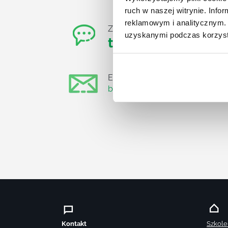
ruch w naszej witrynie. Inf
reklamowym i analitycznym. 
Zadzwoń do nas:
uzyskanymi podczas korzysta
tel.:505 273 550
,
E-mail:
biuro@projektgamma.pl
Kontakt
Szkole