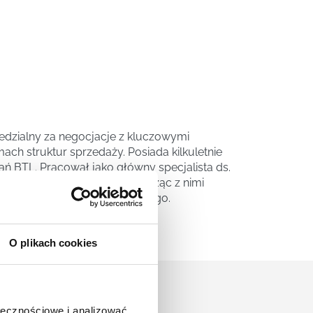
edzialny za negocjacje z kluczowymi
ach struktur sprzedaży. Posiada kilkuletnie
 BTL. Pracował jako główny specjalista ds.
wspierał menedżerów, prowadząc z nimi
yższego szczebla menedżerskiego.
O plikach cookies
ołecznościowe i analizować