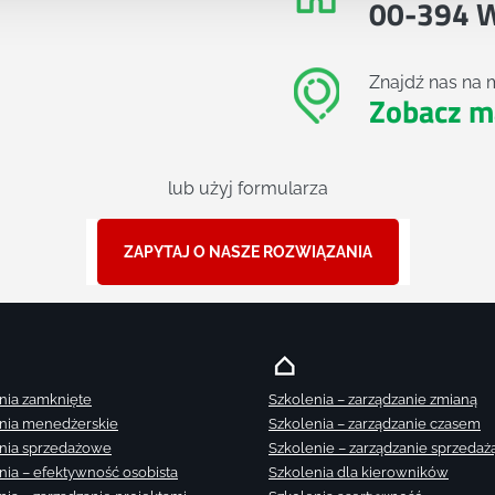
00-394 
Znajdź nas na 
Zobacz m
lub użyj formularza
ZAPYTAJ O NASZE ROZWIĄZANIA
nia zamknięte
Szkolenia – zarządzanie zmianą
nia menedżerskie
Szkolenia – zarządzanie czasem
nia sprzedażowe
Szkolenie – zarządzanie sprzedaż
nia – efektywność osobista
Szkolenia dla kierowników