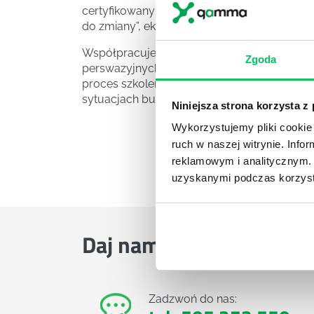
certyfikowany coach ICC, charyzmatyczny mów
do zmiany”, ekspert Harvard Business Revie
Współpracuje z firmami w zakresie tworzeni
Zgoda
perswazyjnych wystąpień publicznych i wz
proces szkoleniowy, a przekazywane przez n
sytuacjach businessowych. Twórca autorsk
Niniejsza strona korzysta z
Wykorzystujemy pliki cookie 
ruch w naszej witrynie. Inf
reklamowym i analitycznym. 
uzyskanymi podczas korzysta
Daj nam poznać
TWOJE 
Zadzwoń do nas: