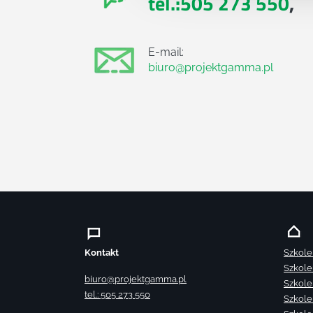
tel.:505 273 550
,
E-mail:
biuro@projektgamma.pl
Kontakt
Szkole
Szkole
biuro@projektgamma.pl
Szkole
tel.: 505 273 550
Szkole