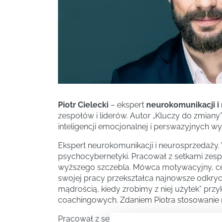
Piotr Cielecki
– ekspert
neurokomunikacji i
zespołów i liderów. Autor „Kluczy do zmiany”
inteligencji emocjonalnej i perswazyjnych wy
Ekspert neurokomunikacji i neurosprzedaży.
psychocybernetyki. Pracował z setkami zes
wyższego szczebla. Mówca motywacyjny, cert
swojej pracy przekształca najnowsze odkryci
mądrością, kiedy zrobimy z niej użytek” pr
coachingowych. Zdaniem Piotra stosowanie nar
Pracował z setkami zespołów, z właścicielam