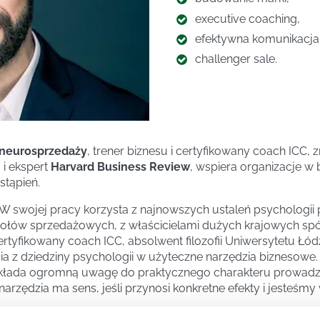
executive coaching,
efektywna komunikacja
challenger sale.
 neurosprzedaży
, trener biznesu i certyfikowany coach ICC,
 i ekspert
Harvard Business Review
, wspiera organizacje w
stąpień.
 W swojej pracy korzysta z najnowszych ustaleń psychologii 
połów sprzedażowych, z właścicielami dużych krajowych spó
yfikowany coach ICC, absolwent filozofii Uniwersytetu Łód
a z dziedziny psychologii w użyteczne narzędzia biznesowe. 
zykłada ogromną uwagę do praktycznego charakteru prowadzo
zędzia ma sens, jeśli przynosi konkretne efekty i jesteśmy w
i dużych krajowych spółek i menadżerami średniego, oraz wy