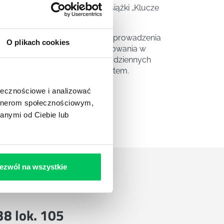
czył z wyróżnieniem. Autor książki „Klucze
encji emocjonalnej, sprzedaży, prowadzenia
O plikach cookies
 znany z olbrzymiego zaangażowania w
czając klientom rozwiązań w codziennych
smoków i Self Menagement System.
ołecznościowe i analizować
artnerom społecznościowym,
anymi od Ciebie lub
ezwól na wszystkie
 38 lok. 105