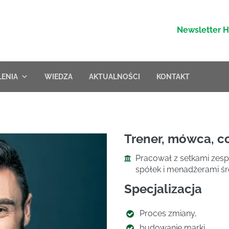
Newsletter 
LENIA
WIEDZA
AKTUALNOŚCI
KONTAKT
Trener, mówca, c
Pracował z setkami zesp
spółek i menadżerami śr
Specjalizacja
Proces zmiany,
budowanie marki,