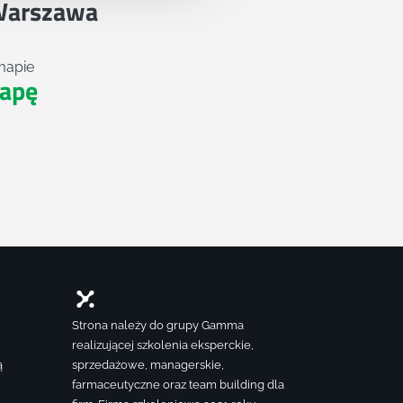
Warszawa
mapie
apę
Strona należy do grupy Gamma
realizującej szkolenia eksperckie,
ą
sprzedażowe, managerskie,
farmaceutyczne oraz team building dla