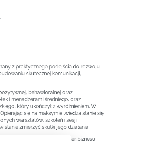
,
 znany z praktycznego podejścia do rozwoju
 budowaniu skutecznej komunikacji,
pozytywnej, behawioralnej oraz
łek i menadżerami średniego, oraz
zkiego, który ukończył z wyróżnieniem. W
Opierając się na maksymie „wiedza stanie się
nych warsztatów, szkoleń i sesji
 stanie zmierzyć skutki jego działania.
ższego szczebla. Piotr to trener biznesu,