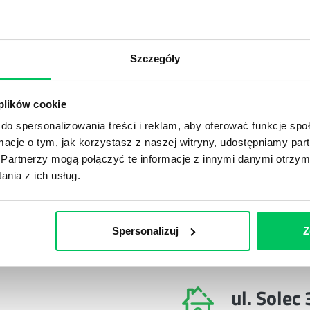
ca i absolwent filozofii Uniwersytetu Łódzkiego, który ukoń
w, częsty gość programów radiowych i telewizyjnych.
a efektywnych i dobrze komunikujących się zespołów, intelig
Szczegóły
macniania zaawansowanych kompetencji menadżerskich. Jest
iego narzędzia cechują się najwyższą skutecznością, dostar
ich programów treningowych Klucze do Zmiany, Pogromca 
 plików cookie
do spersonalizowania treści i reklam, aby oferować funkcje sp
ormacje o tym, jak korzystasz z naszej witryny, udostępniamy p
Poznaj nasze szkolenia menedżerskie
Partnerzy mogą połączyć te informacje z innymi danymi otrzym
nia z ich usług.
POTRZEBY
Spersonalizuj
Z
ul. Solec