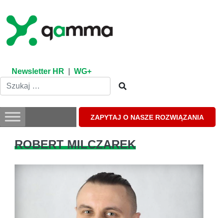
Skip
to
content
Newsletter HR
|
WG+
ZAPYTAJ O NASZE ROZWIĄZANIA
ROBERT MILCZAREK