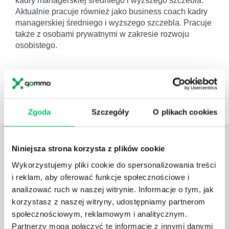
kadry managerskiej średniego i wyższego szczebla.
Aktualnie pracuje również jako business coach kadry
managerskiej średniego i wyższego szczebla. Pracuje
także z osobami prywatnymi w zakresie rozwoju
osobistego.
Poznaj nasze szkolenia sprzedażowe
Zgoda
Szczegóły
O plikach cookies
Daj nam poznać
TWOJE
Niniejsza strona korzysta z plików cookie
POTRZEBY
Wykorzystujemy pliki cookie do spersonalizowania treści
i reklam, aby oferować funkcje społecznościowe i
analizować ruch w naszej witrynie. Informacje o tym, jak
korzystasz z naszej witryny, udostępniamy partnerom
społecznościowym, reklamowym i analitycznym.
Partnerzy mogą połączyć te informacje z innymi danymi