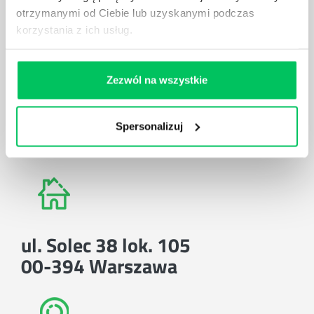
otrzymanymi od Ciebie lub uzyskanymi podczas
Zadzwoń do nas:
tel.:505 273 550
,
korzystania z ich usług.
Zezwól na wszystkie
Spersonalizuj
E-mail:
biuro@projektgamma.pl
ul. Solec 38 lok. 105
00-394 Warszawa