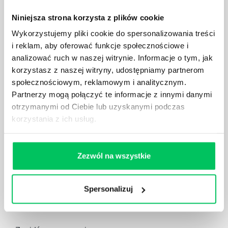
Niniejsza strona korzysta z plików cookie
Wykorzystujemy pliki cookie do spersonalizowania treści
i reklam, aby oferować funkcje społecznościowe i
analizować ruch w naszej witrynie. Informacje o tym, jak
E-mail:
korzystasz z naszej witryny, udostępniamy partnerom
biuro@projektgamma.pl
społecznościowym, reklamowym i analitycznym.
Partnerzy mogą połączyć te informacje z innymi danymi
otrzymanymi od Ciebie lub uzyskanymi podczas
korzystania z ich usług.
ul. Solec 38 lok. 105
00-394 Warszawa
Zezwól na wszystkie
Spersonalizuj