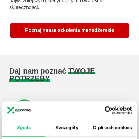
najważniejszych, decydujących o wzroście
skuteczności.
Poznaj nasze szkolenia menedżerskie
Daj nam poznać
TWOJE
POTRZEBY
Zadzwoń do nas:
Zgoda
Szczegóły
O plikach cookies
tel.:505 273 550
,