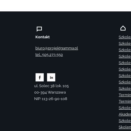
Kontakt
Szkole
Szkole
biuro@projektgamma.pl
Szkole
tel.: 505 273 550
Szkole
Szkole
Szkole
Szkole
Szkole
ul. Solec 38 lok. 105
Szkole
00-394 Warszawa
Termin
NIP: 113-26-90-108
Termin
Szkole
Akade
Szkole
Skolen