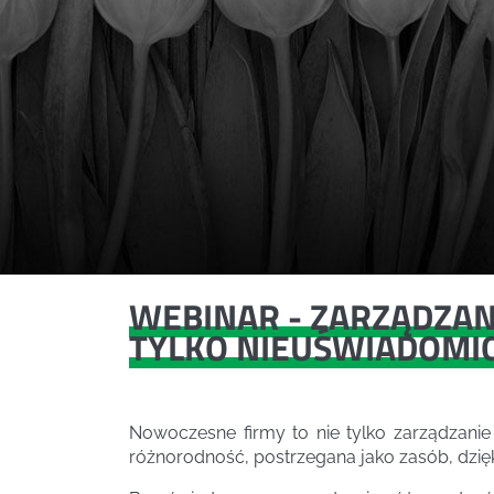
WEBINAR - ZARZĄDZANI
TYLKO NIEUŚWIADOMI
Nowoczesne firmy to nie tylko zarządzanie 
różnorodność, postrzegana jako zasób, dzię