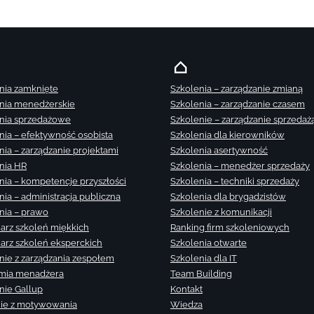
nia zamknięte
Szkolenia – zarządzanie zmianą
nia menedżerskie
Szkolenia – zarządzanie czasem
nia sprzedażowe
Szkolenie – zarządzanie sprzedaż
nia – efektywność osobista
Szkolenia dla kierowników
nia – zarządzanie projektami
Szkolenia asertywność
nia HR
Szkolenia – menedżer sprzedaży
nia – kompetencje przyszłości
Szkolenia – techniki sprzedaży
nia – administracja publiczna
Szkolenia dla brygadzistów
nia – prawo
Szkolenie z komunikacji
arz szkoleń miękkich
Ranking firm szkoleniowych
arz szkoleń eksperckich
Szkolenia otwarte
nie z zarządzania zespołem
Szkolenia dla IT
mia menadżera
Team Building
nie Gallup
Kontakt
ie z motywowania
Wiedza