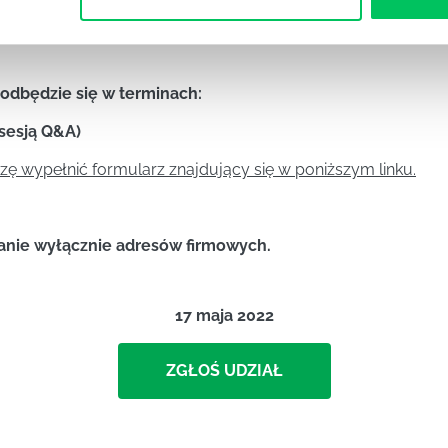
ądź Microsoft Edge – one najlepiej współpracują z platf
 odbędzie się w terminach:
 sesją Q&A)
zę wypełnić formularz znajdujący się w poniższym linku.
anie wyłącznie adresów firmowych.
17 maja 2022
ZGŁOŚ UDZIAŁ