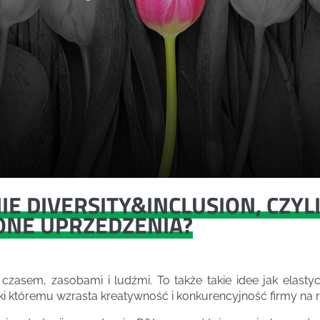
E DIVERSITY&INCLUSION, CZYLI
ONE UPRZEDZENIA?
czasem, zasobami i ludźmi. To także takie idee jak elastyc
ki któremu wzrasta kreatywność i konkurencyjność firmy na 