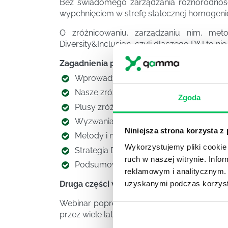
Bez świadomego zarządzania różnorodnością
wypchnięciem w strefę statecznej homogeni
O zróżnicowaniu, zarządzaniu nim, met
Diversity&Inclusion, czyli dlaczego D&I to n
Zagadnienia pierwszej części webinaru:
Wprowadzenie do idei D&I
Nasze zróżnicowanie
Zgoda
Plusy zróżnicowania.
Wyzwania
Niniejsza strona korzysta z
Metody i narzędzia D&I
Wykorzystujemy pliki cookie 
Strategia D&I dla firmy
ruch w naszej witrynie. Inf
Podsumowanie i plan rozwoju
reklamowym i analitycznym. 
uzyskanymi podczas korzysta
Druga części webinaru będzie poświęcona 
Webinar poprowadzi doktor nauk społecznych
przez wiele lat wykładowca Centrum Przygo