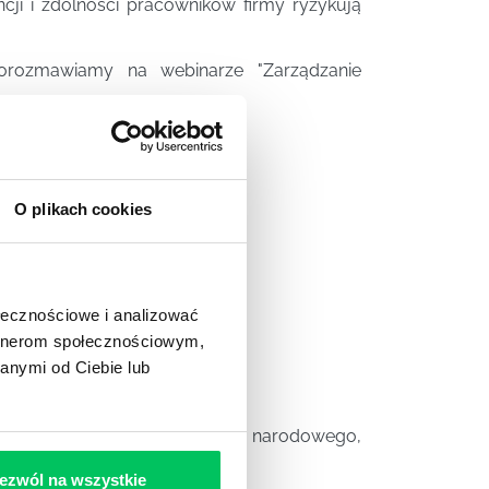
cji i zdolności pracowników firmy ryzykują
porozmawiamy na webinarze "Zarządzanie
O plikach cookies
ołecznościowe i analizować
artnerom społecznościowym,
anymi od Ciebie lub
tegii D&I.
tka w dziedzinie bezpieczeństwa narodowego,
ezwól na wszystkie