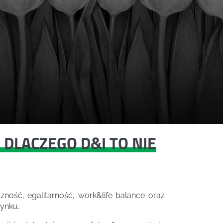
 DLACZEGO D&I TO NIE
zność, egalitarność, work&life balance oraz
rynku.