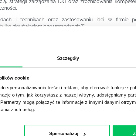
, strategii zarządzania D&I oraz zróżnicowania kompeten
czności.
odach i technikach oraz zastosowaniu idei w firmie 
ie tylko nieuświadomione uprzedzenia?".
Szczegóły
 plików cookie
do spersonalizowania treści i reklam, aby oferować funkcje sp
ormacje o tym, jak korzystasz z naszej witryny, udostępniamy p
Partnerzy mogą połączyć te informacje z innymi danymi otrzym
nia z ich usług.
pytaniom i odpowiedziom, a także rekomendacjom dot. stra
, międzykulturowiec, partner Fundacji Ukraina, specjalis
towań do Misji Zagranicznych.
Spersonalizuj
Z