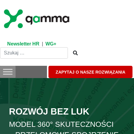
Skip
to
content
Newsletter HR
|
WG+
ZAPYTAJ O NASZE ROZWIĄZANIA
ROZWÓJ BEZ LUK
MODEL 360° SKUTECZNOŚCI