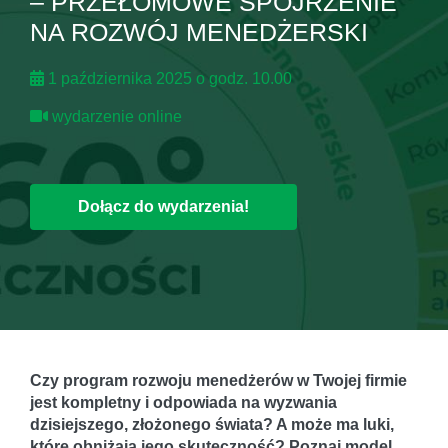
– PRZEŁOMOWE SPOJRZENIE
NA ROZWÓJ MENEDŻERSKI
1 października 2025 o godz. 10.00
wydarzenie online
Dołącz do wydarzenia!
Czy program rozwoju menedżerów w Twojej firmie
jest kompletny i odpowiada na wyzwania
dzisiejszego, złożonego świata? A może ma luki,
które obniżają jego skuteczność? Poznaj model,