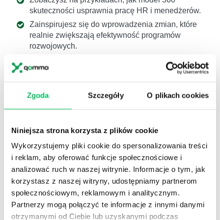
skuteczności usprawnia pracę HR i menedżerów.
Zainspirujesz się do wprowadzenia zmian, które
realnie zwiększają efektywność programów
rozwojowych.
To webinarium jest dla Ciebie, jeśli…
planujesz lub prowadzisz programy rozwojowe,
szkolenia i chcesz je usprawnić,
Zgoda
Szczegóły
O plikach cookies
szukasz uporządkowanego, praktycznego modelu
pracy z kompetencjami, który „spina” całość,
Niniejsza strona korzysta z plików cookie
chcesz mieć jasny obraz, jakie umiejętności
naprawdę robią różnicę w efektywności liderów.
Wykorzystujemy pliki cookie do spersonalizowania treści
i reklam, aby oferować funkcje społecznościowe i
Zarezerwuj miejsce już teraz!
Dołącz do grona
analizować ruch w naszej witrynie. Informacje o tym, jak
ambitnych praktyków HR, którym zależy na mądrej i
korzystasz z naszej witryny, udostępniamy partnerom
efektywnej realizacji działań rozwojowych.
społecznościowym, reklamowym i analitycznym.
Poznaj naszych ekspertów:
Partnerzy mogą połączyć te informacje z innymi danymi
otrzymanymi od Ciebie lub uzyskanymi podczas