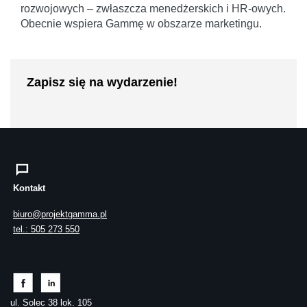
rozwojowych – zwłaszcza menedżerskich i HR-owych.
Obecnie wspiera Gammę w obszarze marketingu.
Zapisz się na wydarzenie!
Kontakt
biuro@projektgamma.pl
tel.: 505 273 550
ul. Solec 38 lok. 105