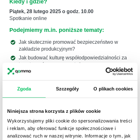
Kiedy i gdzie?
Piątek, 28 lutego 2025 o godz. 10.00
Spotkanie online
Podejmiemy m.in. poniższe tematy:
Jak skutecznie promować bezpieczeństwo w
zakładzie produkcyjnym?
Jak budować kulturę współodpowiedzialności za
bezpieczeństwo w zespole?
Jak skutecznie zmieniać mentalność pracowników
w zakresie podejścia do bezpieczeństwa i
mobbingu?
Zgoda
Szczegóły
O plikach cookies
Jak przeciwdziałać mobbingowi i zwiększać
świadomość niedopuszczalnych zachowań?
Niniejsza strona korzysta z plików cookie
Jak motywować pracowników do przestrzegania
zasad BHP?
Wykorzystujemy pliki cookie do spersonalizowania treści
Jakie dobre praktyki warto wdrożyć w zakładzie
i reklam, aby oferować funkcje społecznościowe i
produkcyjnym, by zwiększyć bezpieczeństwo
analizować ruch w naszej witrynie. Informacje o tym, jak