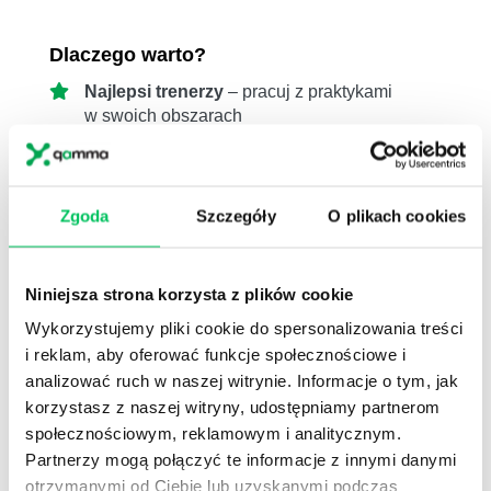
Dlaczego warto?
Najlepsi trenerzy
– pracuj z praktykami
w swoich obszarach
Nacisk na praktyczny aspekt
–
poznasz rozwiązania gotowe do
wdrożenia
Zgoda
Szczegóły
O plikach cookies
Duży wybór aktualnych tematów
–
rozwijaj to, co naprawdę ma znaczenie
Niniejsza strona korzysta z plików cookie
Dowiedz się więcej »
Wykorzystujemy pliki cookie do spersonalizowania treści
i reklam, aby oferować funkcje społecznościowe i
analizować ruch w naszej witrynie. Informacje o tym, jak
korzystasz z naszej witryny, udostępniamy partnerom
społecznościowym, reklamowym i analitycznym.
Partnerzy mogą połączyć te informacje z innymi danymi
otrzymanymi od Ciebie lub uzyskanymi podczas