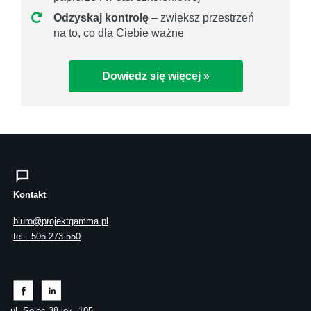
Odzyskaj kontrolę
– zwiększ przestrzeń
na to, co dla Ciebie ważne
Dowiedz się więcej »
Kontakt
biuro@projektgamma.pl
tel.: 505 273 550
ul. Solec 38 lok. 105