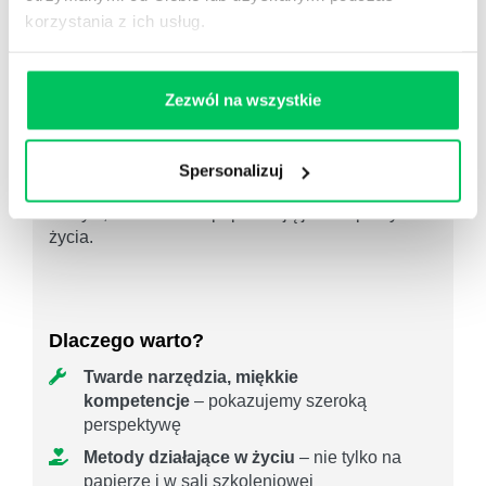
korzystania z ich usług.
Efektywność osobista
Zezwól na wszystkie
Czas, energia, koncentracja – to Twoje zasoby.
Naucz się nimi zarządzać mądrze, świadomie i z
Spersonalizuj
troską o własne granice. Pomagamy budować
nawyki, które realnie poprawiają jakość pracy i
życia.
Dlaczego warto?
Twarde narzędzia, miękkie
kompetencje
– pokazujemy szeroką
perspektywę
Metody działające w życiu
– nie tylko na
papierze i w sali szkoleniowej