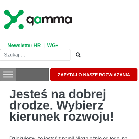
Skip
to
content
Newsletter HR
|
WG+
ZAPYTAJ O NASZE ROZWIĄZANIA
Jesteś na dobrej
drodze. Wybierz
kierunek rozwoju!
Dziękujemy, że jesteś z nami! Niezależnie od tego, na