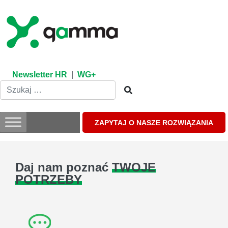
Skip
to
content
Newsletter HR
|
WG+
ZAPYTAJ O NASZE ROZWIĄZANIA
Daj nam poznać
TWOJE
POTRZEBY