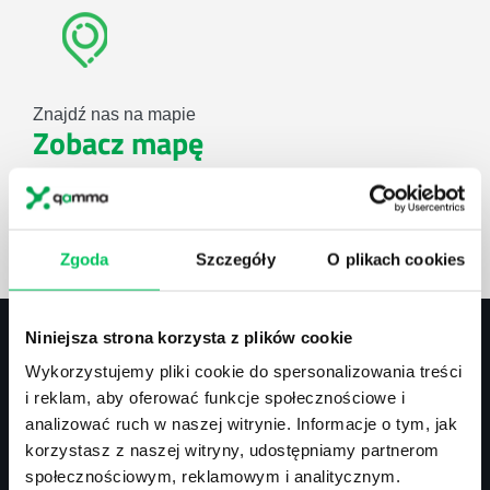
Znajdź nas na mapie
Zobacz mapę
lub użyj formularza
Zgoda
Szczegóły
O plikach cookies
ZAPYTAJ O NASZE ROZWIĄZANIA
Niniejsza strona korzysta z plików cookie
Wykorzystujemy pliki cookie do spersonalizowania treści
Kontakt
i reklam, aby oferować funkcje społecznościowe i
analizować ruch w naszej witrynie. Informacje o tym, jak
biuro@projektgamma.pl
korzystasz z naszej witryny, udostępniamy partnerom
tel.: 505 273 550
społecznościowym, reklamowym i analitycznym.