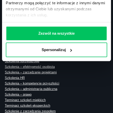
Partnerzy mogą połączyć te informacje z innymi danymi
otrzymanymi od Ciebie lub uzyskanymi podczas
korzystania z ich usług.
ul. Solec 38 lok. 105
00-394 Warszawa
NIP: 113-26-90-108
Zezwól na wszystkie
Spersonalizuj
Szkolenia zamknięte
Szkolenia menedżerskie
Szkolenia sprzedażowe
Szkolenia – efektywność osobista
Szkolenia – zarządzanie projektami
Szkolenia HR
Szkolenia – kompetencje przyszłości
Szkolenia – administracja publiczna
Szkolenia – prawo
Terminarz szkoleń miękkich
Terminarz szkoleń eksperckich
Szkolenie z zarządzania zespołem