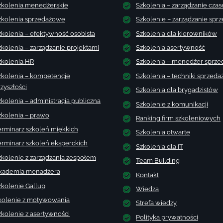
zkolenia menedżerskie
Szkolenia – zarządzanie cza
zkolenia sprzedażowe
Szkolenie – zarządzanie spr
zkolenia – efektywność osobista
Szkolenia dla kierowników
zkolenia – zarządzanie projektami
Szkolenia asertywność
zkolenia HR
Szkolenia – menedżer sprze
zkolenia – kompetencje
Szkolenia – techniki sprzeda
zyszłości
Szkolenia dla brygadzistów
zkolenia – administracja publiczna
Szkolenie z komunikacji
zkolenia – prawo
Ranking firm szkoleniowych
erminarz szkoleń miękkich
Szkolenia otwarte
erminarz szkoleń eksperckich
Szkolenia dla IT
zkolenie z zarządzania zespołem
Team Building
kademia menadżera
Kontakt
zkolenie Gallup
Wiedza
kolenie z motywowania
Strefa wiedzy
zkolenie z asertywności
Polityka prywatności