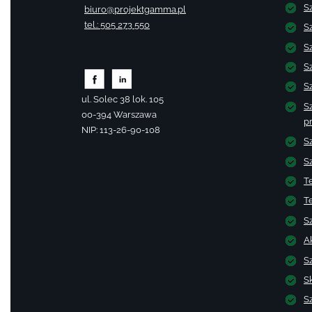
S
biuro@projektgamma.pl
tel.: 505 273 550
S
S
S
S
ul. Solec 38 lok. 105
S
00-394 Warszawa
pr
NIP: 113-26-90-108
S
S
T
T
S
A
S
S
S