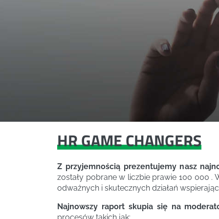
HR GAME CHANGERS
Z przyjemnością prezentujemy nasz najn
zostały pobrane w liczbie prawie 100 000 . 
odważnych i skutecznych działań wspierają
Najnowszy raport skupia się na moderat
procesów takich jak: