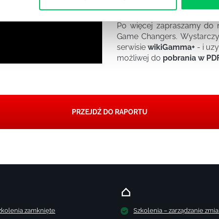
Metakompetencje emoc
Po więcej zapraszamy do n
Game Changers. Wystarczy
serwisie
wikiGamma+
- i uz
możliwej do
pobrania w PD
PRZEJDŹ DO RAPORTU
zkolenia zamknięte
Szkolenia – zarządzanie zmi