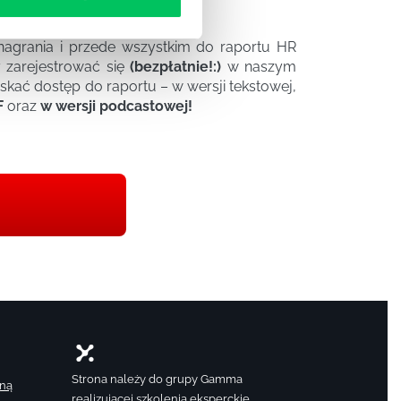
jonalne
agrania i przede wszystkim do raportu HR
 zarejestrować się
(bezpłatnie!:)
w naszym
yskać dostęp do raportu – w wersji tekstowej,
F
oraz
w wersji podcastowej!
Strona należy do grupy Gamma
aną
realizującej szkolenia eksperckie,