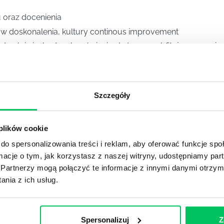
 oraz docenienia
w doskonalenia, kultury continous improvement
ętności niezbędnych w świecie złożonym, obfitującym w niep
alności do każdego pracownika i zespołu, kształtowania aut
ywy
Szczegóły
ska pracy wspierającego praktyki włączeniowe oraz czerpani
 plików cookie
O JAKICH GAM
do spersonalizowania treści i reklam, aby oferować funkcje sp
PISZEMY W RA
ormacje o tym, jak korzystasz z naszej witryny, udostępniamy p
Partnerzy mogą połączyć te informacje z innymi danymi otrzym
nia z ich usług.
Bezpieczeństwo psycho
Learning Agility
Accountability
Spersonalizuj
Z