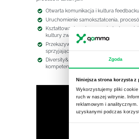
Otwarta komunikacja i kultura feedbacku
Uruchomienie samokształcenia, procesó
Kształtowanie zwinnego mindsetu, umiej
kultury zwinnej
Przekazywanie sprawczości i odpowiedzi
sprzyjającego do podejmowania inicjat
Zgoda
Diversity&Inclusion – tworzenie środowi
kompetencjach pracowników.
Niniejsza strona korzysta z
Wykorzystujemy pliki cookie 
ruch w naszej witrynie. Inf
reklamowym i analitycznym. 
uzyskanymi podczas korzysta