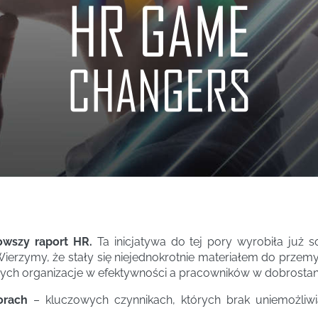
owszy raport HR.
Ta inicjatywa do tej pory wyrobiła już 
Wierzymy, że stały się niejednokrotnie materiałem do przem
cych organizacje w efektywności a pracowników w dobrostan
orach
– kluczowych czynnikach, których brak uniemożliwia