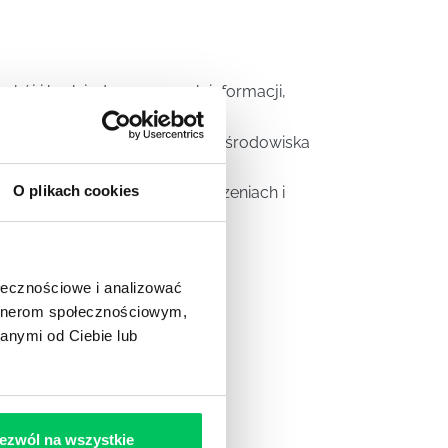
okój i brak jednoznacznych informacji,
entycznych postaw liderskich i środowiska
O plikach cookies
e z różnorodności w doświadczeniach i
E CHANGERACH
ołecznościowe i analizować
PORCIE?
artnerom społecznościowym,
anymi od Ciebie lub
logiczne
ezwól na wszystkie