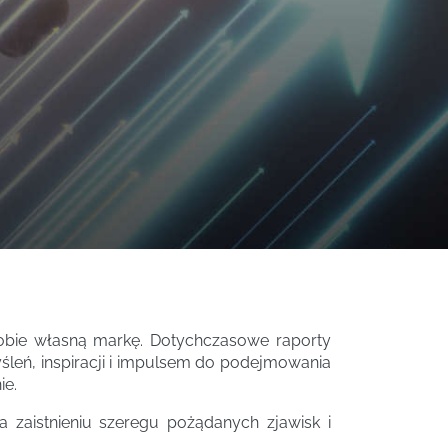
sobie własną markę. Dotychczasowe raporty
yśleń, inspiracji i impulsem do podejmowania
ie.
 zaistnieniu szeregu pożądanych zjawisk i