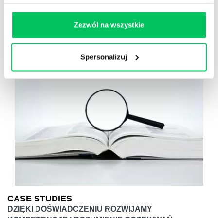
Krupierzy i krupierki, stoły do ruletki, emocje związane
zakładami, szczęście i strategia – wszystko w stylizacji
prawdziwego kasyna.
Zezwól na wszystkie
Spersonalizuj
CASE STUDIES
DZIĘKI DOŚWIADCZENIU ROZWIJAMY