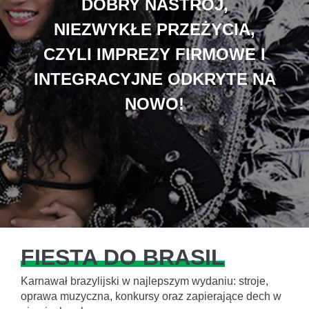
DOBRY NASTRÓJ,
NIEZWYKŁE PRZEŻYCIA,
CZYLI IMPREZY FIRMOWE I
INTEGRACYJNE ODKRYTE NA
NOWO!
FIESTA DO BRASIL
Karnawał brazylijski w najlepszym wydaniu: stroje,
oprawa muzyczna, konkursy oraz zapierające dech w