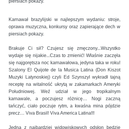
piersiach pokazy.
Karnawał brazylijski w najlepszym wydaniu: stroje,
oprawa muzyczna, konkursy oraz zapierające dech w
piersiach pokazy.
Brakuje Ci sił? Czujesz się zmęczony...Wszystko
wydaje się nijakie...Czas to zmienić! Właśnie zaczęła
się najgorętsza noc karnawałowa, jedyna taka w roku!
Szalony El Quijote de la Musica Latina (Don Kiszot
Muzyki Latynoskiej) czyli Ed Szynszyl wykradł tajną
receptę na witalność ukrytą w zakamarkach Ameryki
Południowej. Weź udział w jego tropikalnym
karnawale, a poczujesz różnicę… Nogi zaczną
tańczyć, ciało poczuje rytm, a kwaśna mina pójdzie
precz… Viva Brasil! Viva America Latina!!!
Jedną z najbardziej widowiskowych odsłon będzie