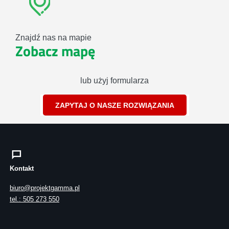
Znajdź nas na mapie
Zobacz mapę
lub użyj formularza
ZAPYTAJ O NASZE ROZWIĄZANIA
Kontakt
biuro@projektgamma.pl
tel.: 505 273 550