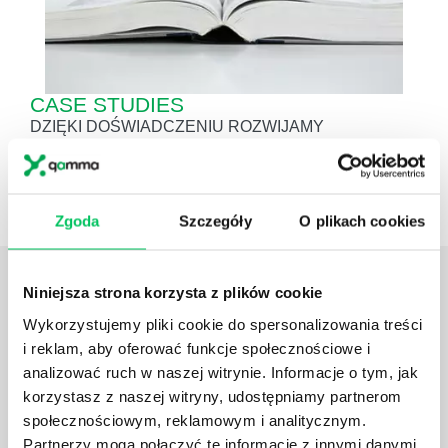
CASE STUDIES
DZIĘKI DOŚWIADCZENIU ROZWIJAMY
KOMPETENCJE I ROZUMIENIE OCZEKIWAŃ
NASZYCH KLIENTÓW
Zgoda
Szczegóły
O plikach cookies
Niniejsza strona korzysta z plików cookie
Daj nam poznać
TWOJE
POTRZEBY
Wykorzystujemy pliki cookie do spersonalizowania treści
i reklam, aby oferować funkcje społecznościowe i
analizować ruch w naszej witrynie. Informacje o tym, jak
korzystasz z naszej witryny, udostępniamy partnerom
społecznościowym, reklamowym i analitycznym.
Partnerzy mogą połączyć te informacje z innymi danymi