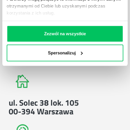
otrzymanymi od Ciebie lub uzyskanymi podczas
Zadzwoń do nas:
tel.:505 273 550
,
korzystania z ich usług.
Zezwól na wszystkie
Spersonalizuj
E-mail:
biuro@projektgamma.pl
ul. Solec 38 lok. 105
00-394 Warszawa