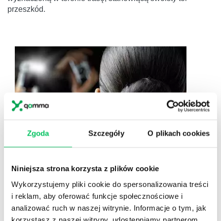
przeszkód.
Zgoda
Szczegóły
O plikach cookies
Niniejsza strona korzysta z plików cookie
PAPARAZZI CHALLENGE
Wykorzystujemy pliki cookie do spersonalizowania treści
KOMPONOWANIE JEST JAK GOTOWANIE. MIESZA
SIĘ RÓŻNE SKŁADNIKI, ABY WYSZEDŁ SMACZNY
i reklam, aby oferować funkcje społecznościowe i
UTWÓR
analizować ruch w naszej witrynie. Informacje o tym, jak
korzystasz z naszej witryny, udostępniamy partnerom