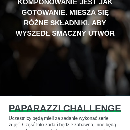
KOMPONOWANIE JEST JAK
GOTOWANIE. MIESZA SIĘ
RÓŻNE SKŁADNIKI, ABY
WYSZEDŁ SMACZNY UTWÓR
PAPARAZZI CHALLENGE
Uczestnicy będą mieli za zadanie wykonać serię
zdjęć. Część foto-zadań będzie zabawna, inne będą