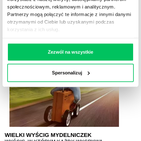
Uczestnicy będą mieli za zadanie wykonać serię zdjęć.
społecznościowym, reklamowym i analitycznym.
Część foto-zadań będzie zabawna, inne będą wymagały
Partnerzy mogą połączyć te informacje z innymi danymi
planowania i współpracy a jeszcze inne kreatywności.
otrzymanymi od Ciebie lub uzyskanymi podczas
Zdjęcia zostaną przedstawione i nagrodzone podczas
korzystania z ich usług.
wieczornej gali.
Zezwól na wszystkie
Spersonalizuj
WIELKI WYŚCIG MYDELNICZEK