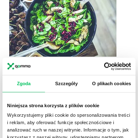
POKAZ KULINARNY
NIC TAK NIE ŁĄCZY, JAK DOBRA KUCHNIA! TEAM
BUILDING SMACZNIE, ENERGETYCZNIE I Z
Zgoda
Szczegóły
O plikach cookies
POMYSŁEM!
Utytułowani szefowie kuchni, pasja, widowiskowe dania.
Barwne opowieści, stand-up show, energia i charyzma
Niniejsza strona korzysta z plików cookie
prowadzącego. Całość daje kulinarny pokaz, który może
Wykorzystujemy pliki cookie do spersonalizowania treści
stać się zwieńczeniem spotkania firmowego bądź
i reklam, aby oferować funkcje społecznościowe i
samodzielnym wydarzeniem. Zapraszamy na team
analizować ruch w naszej witrynie. Informacje o tym, jak
building kulinarny.
korzystasz z naszej witryny, udostępniamy partnerom