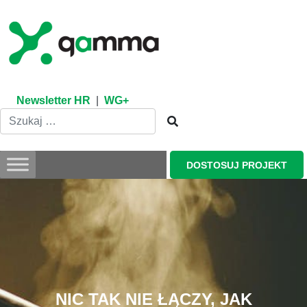
Skip
to
content
Newsletter HR
|
WG+
DOSTOSUJ PROJEKT
NIC TAK NIE ŁĄCZY, JAK