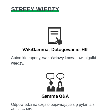
STREFY WIEDZY
WikiGamma
,
Delegowanie
,
HR
Autorskie raporty, wartościowy know-how, pigułki
wiedzy.
Gamma Q&A
Odpowiedzi na często pojawiające się pytania z
obszaru HR.