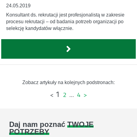
24.05.2019
Konsultant ds. rekrutacji jest profesjonalistą w zakresie
procesu rekrutacji – od badania potrzeb organizacji po
selekcję kandydatów włącznie.
Zobacz artykuły na kolejnych podstronach:
1
Stronicowanie
<
2
…
4
>
wpisów
Daj nam poznać
TWOJE
POTRZEBY