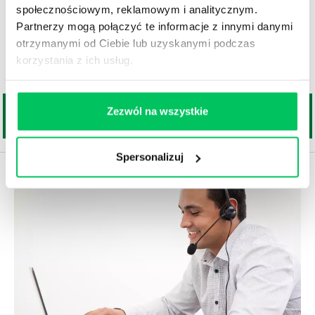
27.05.2019
społecznościowym, reklamowym i analitycznym.
Specjalista ds. analiz (analityk rynku) zajmuje się
Partnerzy mogą połączyć te informacje z innymi danymi
przetwarzaniem danych zebranych z różnych źródeł
otrzymanymi od Ciebie lub uzyskanymi podczas
(zewnętrznych i wewnętrznych) i wykorzystywanie ich w
korzystania z ich usług.
celu rozwoju firmy.
Zezwól na wszystkie
Spersonalizuj