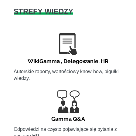
STREFY WIEDZY
WikiGamma
,
Delegowanie
,
HR
Autorskie raporty, wartościowy know-how, pigułki
wiedzy.
Gamma Q&A
Odpowiedzi na często pojawiające się pytania z
obszaru HR.