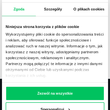
Zgoda
Szczegóły
O plikach cookies
Recenzje
,
Stanowiska pracy
Recenzje książek, lista najpopularniejszych
Niniejsza strona korzysta z plików cookie
zawodów.
Wykorzystujemy pliki cookie do spersonalizowania treści
i reklam, aby oferować funkcje społecznościowe i
analizować ruch w naszej witrynie. Informacje o tym, jak
korzystasz z naszej witryny, udostępniamy partnerom
społecznościowym, reklamowym i analitycznym.
Artykuły
,
Artykuły cd.
,
Prawo
Partnerzy mogą połączyć te informacje z innymi danymi
Standardowe informacje z obszaru szkoleń.
otrzymanymi od Ciebie lub uzyskanymi podczas
korzystania z ich usług.
Zezwól na wszystkie
Kontakt
Spersonalizuj
biuro@projektgamma.pl