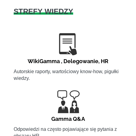
STREFY WIEDZY
WikiGamma
,
Delegowanie
,
HR
Autorskie raporty, wartościowy know-how, pigułki
wiedzy.
Gamma Q&A
Odpowiedzi na często pojawiające się pytania z
obszaru HR.