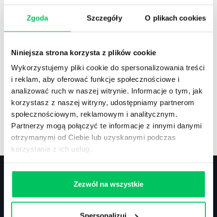
Zgoda
Szczegóły
O plikach cookies
Recenzje
,
Stanowiska pracy
Recenzje książek, lista najpopularniejszych
Niniejsza strona korzysta z plików cookie
zawodów.
Wykorzystujemy pliki cookie do spersonalizowania treści
i reklam, aby oferować funkcje społecznościowe i
analizować ruch w naszej witrynie. Informacje o tym, jak
korzystasz z naszej witryny, udostępniamy partnerom
społecznościowym, reklamowym i analitycznym.
Artykuły
,
Artykuły cd.
,
Prawo
Partnerzy mogą połączyć te informacje z innymi danymi
Standardowe informacje z obszaru szkoleń.
otrzymanymi od Ciebie lub uzyskanymi podczas
korzystania z ich usług.
Zezwól na wszystkie
Kontakt
Spersonalizuj
biuro@projektgamma.pl