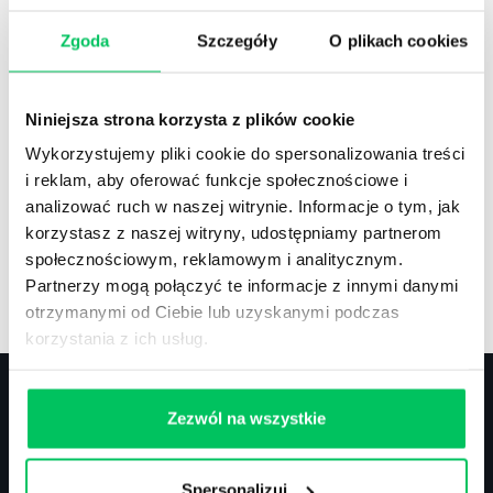
Zgoda
Szczegóły
O plikach cookies
Recenzje
,
Stanowiska pracy
Recenzje książek, lista najpopularniejszych
Niniejsza strona korzysta z plików cookie
zawodów.
Wykorzystujemy pliki cookie do spersonalizowania treści
i reklam, aby oferować funkcje społecznościowe i
analizować ruch w naszej witrynie. Informacje o tym, jak
korzystasz z naszej witryny, udostępniamy partnerom
społecznościowym, reklamowym i analitycznym.
Artykuły
,
Artykuły cd.
,
Prawo
Partnerzy mogą połączyć te informacje z innymi danymi
Standardowe informacje z obszaru szkoleń.
otrzymanymi od Ciebie lub uzyskanymi podczas
korzystania z ich usług.
Zezwól na wszystkie
Kontakt
Spersonalizuj
biuro@projektgamma.pl