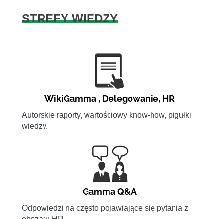
STREFY WIEDZY
WikiGamma
,
Delegowanie
,
HR
Autorskie raporty, wartościowy know-how, pigułki
wiedzy.
Gamma Q&A
Odpowiedzi na często pojawiające się pytania z
obszaru HR.