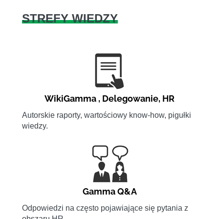
STREFY WIEDZY
WikiGamma
,
Delegowanie
,
HR
Autorskie raporty, wartościowy know-how, pigułki
wiedzy.
Gamma Q&A
Odpowiedzi na często pojawiające się pytania z
obszaru HR.