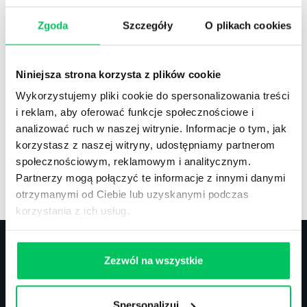
Zgoda
Szczegóły
O plikach cookies
Recenzje
,
Stanowiska pracy
Recenzje książek, lista najpopularniejszych
Niniejsza strona korzysta z plików cookie
zawodów.
Wykorzystujemy pliki cookie do spersonalizowania treści
i reklam, aby oferować funkcje społecznościowe i
analizować ruch w naszej witrynie. Informacje o tym, jak
korzystasz z naszej witryny, udostępniamy partnerom
społecznościowym, reklamowym i analitycznym.
Artykuły
,
Artykuły cd.
,
Prawo
Partnerzy mogą połączyć te informacje z innymi danymi
Standardowe informacje z obszaru szkoleń.
otrzymanymi od Ciebie lub uzyskanymi podczas
korzystania z ich usług.
Zezwól na wszystkie
Kontakt
Spersonalizuj
biuro@projektgamma.pl