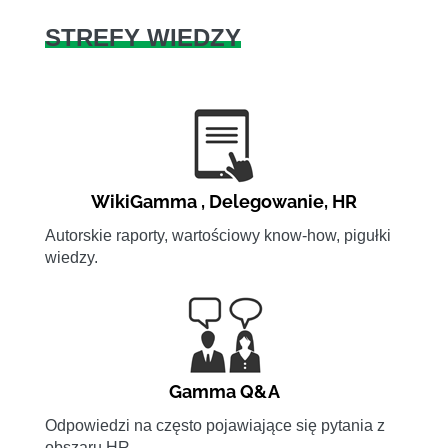
STREFY WIEDZY
WikiGamma
,
Delegowanie
,
HR
Autorskie raporty, wartościowy know-how, pigułki
wiedzy.
Gamma Q&A
Odpowiedzi na często pojawiające się pytania z
obszaru HR.