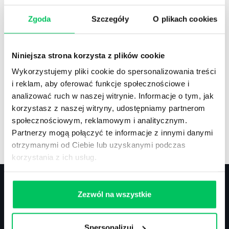
Zgoda
Szczegóły
O plikach cookies
Recenzje
,
Stanowiska pracy
Recenzje książek, lista najpopularniejszych
Niniejsza strona korzysta z plików cookie
zawodów.
Wykorzystujemy pliki cookie do spersonalizowania treści
i reklam, aby oferować funkcje społecznościowe i
analizować ruch w naszej witrynie. Informacje o tym, jak
korzystasz z naszej witryny, udostępniamy partnerom
społecznościowym, reklamowym i analitycznym.
Artykuły
,
Artykuły cd.
,
Prawo
Partnerzy mogą połączyć te informacje z innymi danymi
Standardowe informacje z obszaru szkoleń.
otrzymanymi od Ciebie lub uzyskanymi podczas
korzystania z ich usług.
Zezwól na wszystkie
Kontakt
Spersonalizuj
biuro@projektgamma.pl