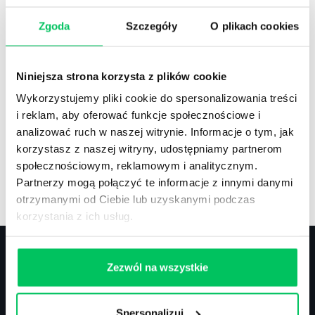
Zgoda
Szczegóły
O plikach cookies
Recenzje
,
Stanowiska pracy
Recenzje książek, lista najpopularniejszych
Niniejsza strona korzysta z plików cookie
zawodów.
Wykorzystujemy pliki cookie do spersonalizowania treści
i reklam, aby oferować funkcje społecznościowe i
analizować ruch w naszej witrynie. Informacje o tym, jak
korzystasz z naszej witryny, udostępniamy partnerom
społecznościowym, reklamowym i analitycznym.
Artykuły
,
Artykuły cd.
,
Prawo
Partnerzy mogą połączyć te informacje z innymi danymi
Standardowe informacje z obszaru szkoleń.
otrzymanymi od Ciebie lub uzyskanymi podczas
korzystania z ich usług.
Zezwól na wszystkie
Kontakt
Spersonalizuj
biuro@projektgamma.pl