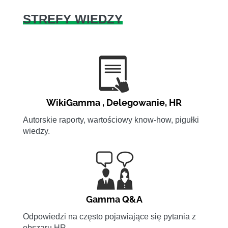
STREFY WIEDZY
WikiGamma
,
Delegowanie
,
HR
Autorskie raporty, wartościowy know-how, pigułki
wiedzy.
Gamma Q&A
Odpowiedzi na często pojawiające się pytania z
obszaru HR.