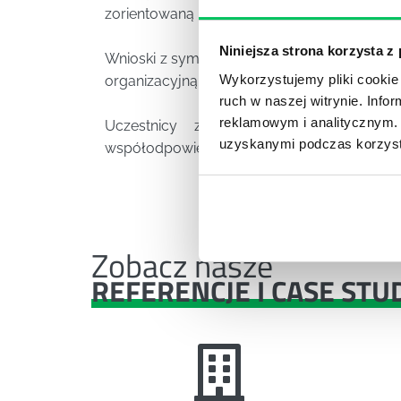
zorientowaną na klienta w CUPT.
Niniejsza strona korzysta z
Wnioski z symulacji i warsztatu zostały spi
Wykorzystujemy pliki cookie 
organizacyjną, nowe wartości oraz nowe sta
ruch w naszej witrynie. Inf
reklamowym i analitycznym. 
Uczestnicy zaś optymalizują swoją 
uzyskanymi podczas korzysta
współodpowiedzialności której ostatecznym b
Zobacz nasze
REFERENCJE I CASE STU