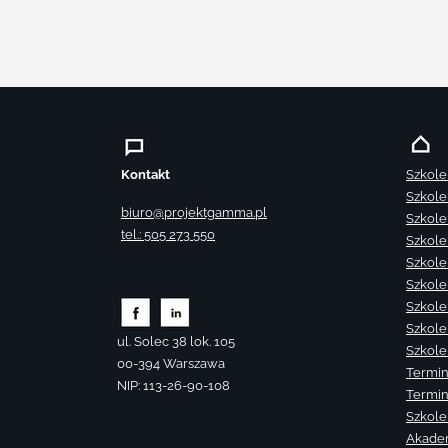
Kontakt
Szkole
Szkole
biuro@projektgamma.pl
Szkole
tel.: 505 273 550
Szkole
Szkole
Szkole
Szkole
Szkole
ul. Solec 38 lok. 105
Szkole
00-394 Warszawa
Termin
NIP: 113-26-90-108
Termin
Szkole
Akade