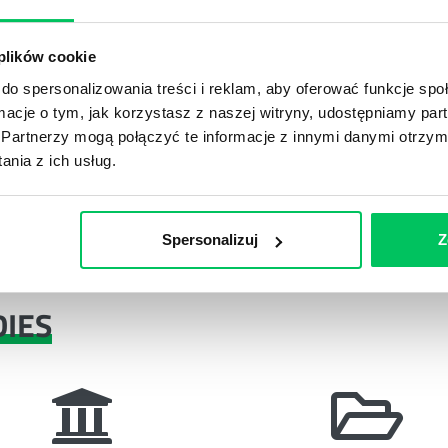
 plików cookie
sane po szkoleniu i na ich bazie wdrożono nową kulturę
do spersonalizowania treści i reklam, aby oferować funkcje sp
ndardy.
ormacje o tym, jak korzystasz z naszej witryny, udostępniamy p
Partnerzy mogą połączyć te informacje z innymi danymi otrzym
pracę dzięki współpracy i budowaniu kultury
nia z ich usług.
eneficjentem jest klient.
Spersonalizuj
Z
DIES