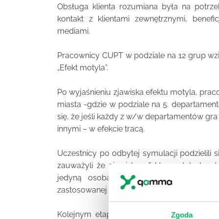
Obsługa klienta rozumiana była na potrz
kontakt z klientami zewnętrznymi, benefic
mediami.
Pracownicy CUPT w podziale na 12 grup wzi
„Efekt motyla”.
Po wyjaśnieniu zjawiska efektu motyla, prac
miasta -gdzie w podziale na 5. departame
się, że jeśli każdy z w/w departamentów gra
innymi – w efekcie tracą.
Uczestnicy po odbytej symulacji podzielili 
zauważyli że zjawisko efektu motyla bar
jedyną osobą z CUPT etykietują całą in
zastosowanej synergii nie zrealizują swoich 
Kolejnym etapem był warsztat facylitowan
Zgoda