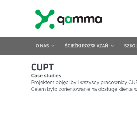
Skip
to
content
O NAS
ŚCIEŻKI ROZWIĄZAŃ
SZKO
CUPT
Case studies
Projektem objęci byli wszyscy pracownicy CUP
Celem było zorientowanie na obsługę klienta w