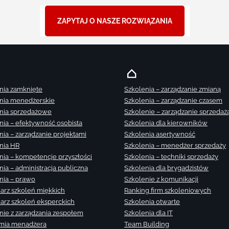
ZAPYTAJ O NASZE ROZWIĄZANIA
nia zamknięte
Szkolenia – zarządzanie zmianą
nia menedżerskie
Szkolenia – zarządzanie czasem
nia sprzedażowe
Szkolenie – zarządzanie sprzedaż
nia – efektywność osobista
Szkolenia dla kierowników
nia – zarządzanie projektami
Szkolenia asertywność
nia HR
Szkolenia – menedżer sprzedaży
nia – kompetencje przyszłości
Szkolenia – techniki sprzedaży
nia – administracja publiczna
Szkolenia dla brygadzistów
nia – prawo
Szkolenie z komunikacji
arz szkoleń miękkich
Ranking firm szkoleniowych
arz szkoleń eksperckich
Szkolenia otwarte
nie z zarządzania zespołem
Szkolenia dla IT
mia menadżera
Team Building