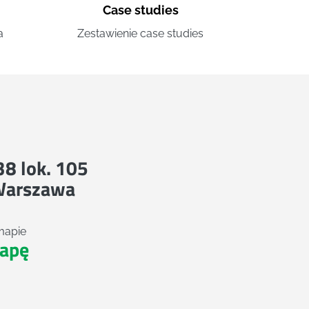
Case studies
a
Zestawienie case studies
 38 lok. 105
Warszawa
mapie
apę