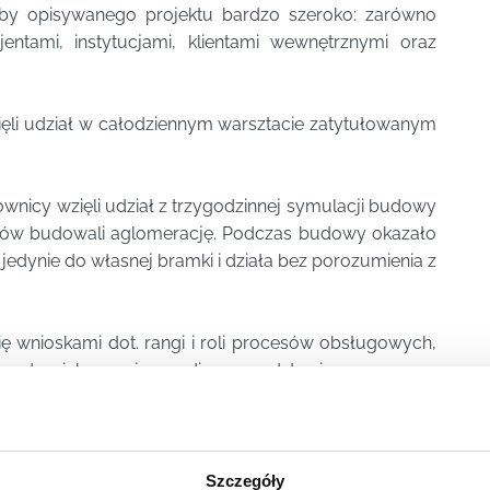
eby opisywanego projektu bardzo szeroko: zarówno
jentami, instytucjami, klientami wewnętrznymi oraz
ęli udział w całodziennym warsztacie zatytułowanym
ownicy wzięli udział z trzygodzinnej symulacji budowy
ntów budowali aglomerację. Podczas budowy okazało
 jedynie do własnej bramki i działa bez porozumienia z
się wnioskami dot. rangi i roli procesów obsługowych,
dzo do nich pasuje: media na podstawie rozmowy z
stytucję; pracownicy, bez współpracy i realnie
celów;
y przez trenera: jak budować kulturę organizacyjną
Szczegóły