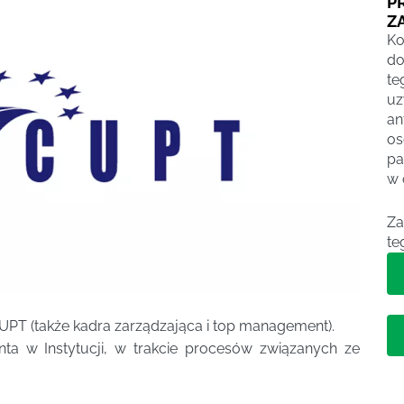
P
Z
Ko
do
t
u
an
os
pa
w 
Za
te
UPT (także kadra zarządzająca i top management).
nta w Instytucji, w trakcie procesów związanych ze