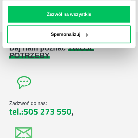
Case studies
Zestawienie case studies
Zezwól na wszystkie
Spersonalizuj
Daj nam poznać
TWOJE
POTRZEBY
Zadzwoń do nas:
tel.:505 273 550
,