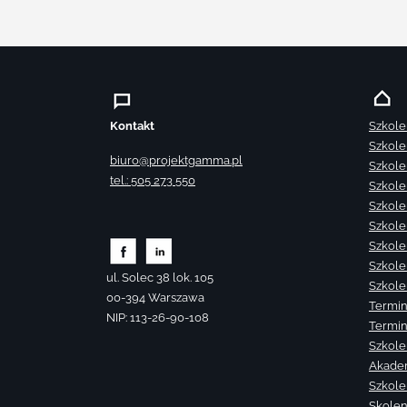
Kontakt
Szkole
Szkole
biuro@projektgamma.pl
Szkole
tel.: 505 273 550
Szkole
Szkole
Szkole
Szkole
Szkole
ul. Solec 38 lok. 105
Szkole
00-394 Warszawa
Termin
NIP: 113-26-90-108
Termin
Szkole
Akade
Szkole
Skolen