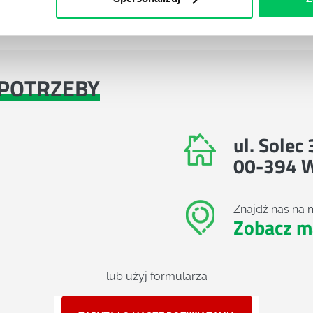
Administracja publiczna
Pełna lista referencyjn
POTRZEBY
ul. Solec
00-394 
Znajdź nas na 
Zobacz m
lub użyj formularza