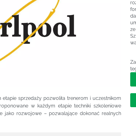
ro
fo
da
um
ze
Sz
wa
Za
te
 etapie sprzedaży pozwoliła trenerom i uczestnikom
Proponowane w każdym etapie techniki szkoleniowe
ane jako rozwojowe – pozwalające dokonać realnych