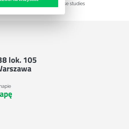
a
Zestawienie case studies
 38 lok. 105
Warszawa
mapie
apę