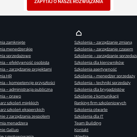
ZAPYTAJ O NASZE ROZWIĄZANIA
nia zamknięte
Szkolenia – zarządzanie zmianą
nia menedżerskie
Szkolenia – zarządzanie czasem
nia sprzedażowe
Szkolenie – zarządzanie sprzedaż
nia – efektywność osobista
Szkolenia dla kierowników
nia – zarządzanie projektami
Szkolenia asertywność
nia HR
Szkolenia – menedżer sprzedaży
nia – kompetencje przyszłości
Szkolenia – techniki sprzedaży
nia – administracja publiczna
Szkolenia dla brygadzistów
nia – prawo
Szkolenie z komunikacji
arz szkoleń miękkich
Ranking firm szkoleniowych
arz szkoleń eksperckich
Szkolenia otwarte
nie z zarządzania zespołem
Szkolenia dla IT
mia menadżera
Team Building
nie Gallup
Kontakt
ie z motywowania
Wiedza