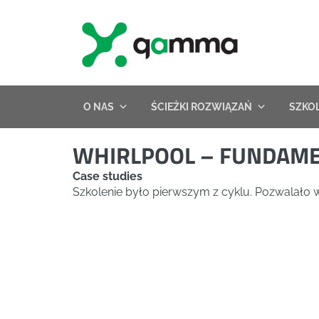
Skip
to
content
O NAS
ŚCIEŻKI ROZWIĄZAŃ
SZKO
WHIRLPOOL – FUNDAME
Case studies
Szkolenie było pierwszym z cyklu. Pozwalało