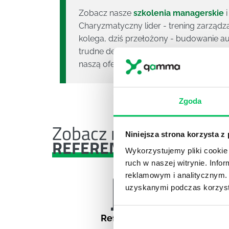
Zobacz nasze
szkolenia managerskie
Charyzmatyczny lider - trening zarządz
kolega, dziś przełożony - budowanie a
trudne decyzje i inne. Gamma - firma s
naszą ofertą.
Zgoda
Zobacz nasze
Niniejsza strona korzysta z
REFERENCJE I CASE STU
Wykorzystujemy pliki cookie 
ruch w naszej witrynie. Inf
reklamowym i analitycznym. 
uzyskanymi podczas korzysta
Referencje