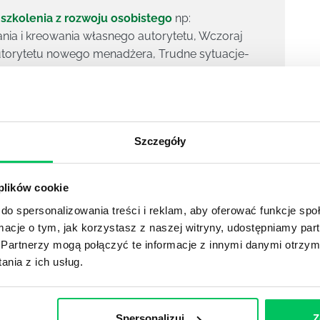
i
szkolenia z rozwoju osobistego
np:
ania i kreowania własnego autorytetu, Wczoraj
utorytetu nowego menadżera, Trudne sytuacje-
zkoleniowa roku. Zapraszamy do zapoznania się z
Szczegóły
 plików cookie
DIES
do spersonalizowania treści i reklam, aby oferować funkcje sp
ormacje o tym, jak korzystasz z naszej witryny, udostępniamy p
Partnerzy mogą połączyć te informacje z innymi danymi otrzym
nia z ich usług.
Referencje
Referencje
Spersonalizuj
Z