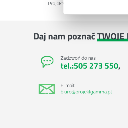
Projekty komercyjne
Daj nam poznać
TWOJE 
Zadzwoń do nas:
tel.:505 273 550
,
E-mail:
biuro@projektgamma.pl