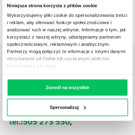
Niniejsza strona korzysta z plików cookie
Wykorzystujemy pliki cookie do spersonalizowania treści
Case studies
i reklam, aby oferować funkcje społecznościowe i
Zestawienie case studies
analizować ruch w naszej witrynie. Informacje o tym, jak
korzystasz z naszej witryny, udostępniamy partnerom
społecznościowym, reklamowym i analitycznym.
Partnerzy mogą połączyć te informacje z innymi danymi
Daj nam poznać
TWOJE
otrzymanymi od Ciebie lub uzyskanymi podczas
POTRZEBY
korzystania z ich usług.
Zezwól na wszystkie
Spersonalizuj
Zadzwoń do nas:
tel.:505 273 550
,