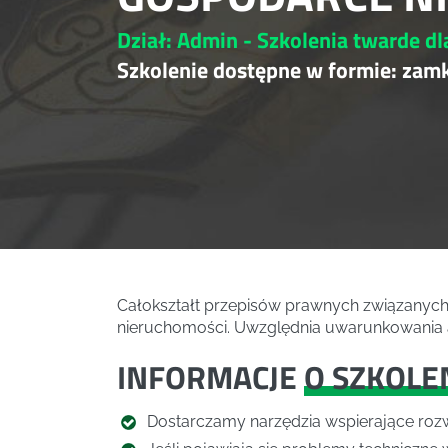
Dział: Admin - Szkolenia twarde dl
Szkolenie dostępne w formie: zam
Całokształt przepisów prawnych związanyc
nieruchomości. Uwzględnia uwarunkowania ad
INFORMACJE
O SZKOLE
Dostarczamy narzędzia wspierające rozw