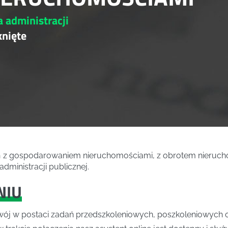
a administracji
knięte
h z gospodarowaniem nieruchomościami, z obrotem nierucho
ministracji publicznej.
NIU
ój w postaci zadań przedszkoleniowych, poszkoleniowych ora