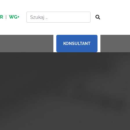
HR
|
WG+
KONSULTANT