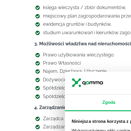
księga wieczysta / zbiór dokumentów,
miejscowy plan zagospodarowania prze
ewidencja gruntów i budynków,
studium uwarunkowań i kierunków zago
3. Możliwości władztwa nad nieruchomością
Prawo użytkowania wieczystego.
Prawo Własności
Najem, Dzierżawa, Użyczenie
Dożywocie.
Spółdzielcze własnościowe prawo do lo
Spółdzielcze lokatorskie prawo do lokal
Zgoda
4. Zarządzanie nieruchomościami – prawne 
Zarządca nieruchomości -charakterysty
Niniejsza strona korzysta z
Zarządzanie nieruchomością – cechy u
Wykorzystujemy pliki cookie 