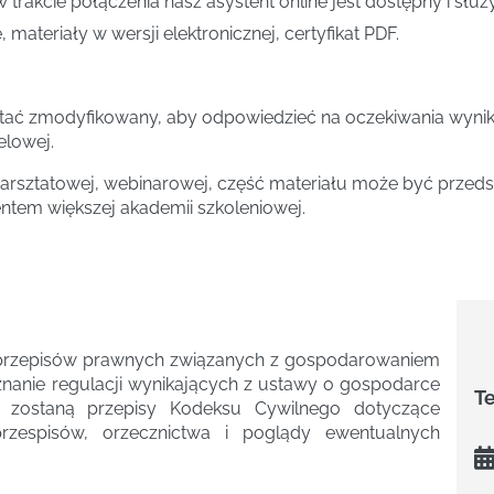
w trakcie połączenia nasz asystent online jest dostępny i słu
 materiały w wersji elektronicznej, certyfikat PDF.
tać zmodyfikowany, aby odpowiedzieć na oczekiwania wynika
elowej.
rsztatowej, webinarowej, część materiału może być przedst
entem większej akademii szkoleniowej.
tu przepisów prawnych związanych z gospodarowaniem
nanie regulacji wynikających z ustawy o gospodarce
T
 zostaną przepisy Kodeksu Cywilnego dotyczące
 przespisów, orzecznictwa i poglądy ewentualnych