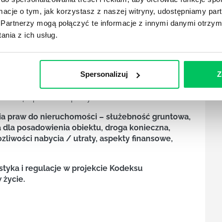
i i aspekty praktyczne zarządzania.
ormacje o tym, jak korzystasz z naszej witryny, udostępniamy p
Partnerzy mogą połączyć te informacje z innymi danymi otrzym
nia z ich usług.
chomości.
cje sprzedaży nieruchomości, również w ramach
Spersonalizuj
Z
, możliwości postepowania dla nabywców.
mością – prawne aspekty
ia praw do nieruchomości – służebność gruntowa,
 dla posadowienia obiektu, droga konieczna,
zliwości nabycia / utraty, aspekty finansowe,
styka i regulacje w projekcie Kodeksu
 życie.