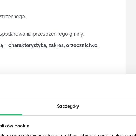
strzennego.
spodarowania przestrzennego gminy,
 – charakterystyka, zakres, orzecznictwo.
kalu mieszkalnego.
u mieszkalnego.
Szczegóły
aspekty, obowiązki, praktyka
ka
 plików cookie
mowy i składowe
do spersonalizowania treści i reklam, aby oferować funkcje sp