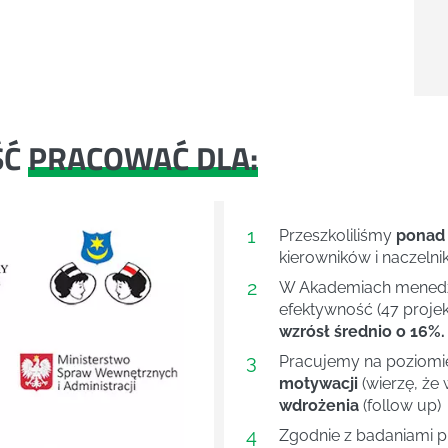
ŚĆ
PRACOWAĆ DLA:
1
Przeszkoliliśmy
ponad
kierowników i naczelni
2
W Akademiach menedże
efektywność (47 projek
wzrósł średnio o 16%.
3
Pracujemy na poziom
motywacji
(wierzę, że 
wdrożenia
(follow up)
4
Next
Zgodnie z badaniami 