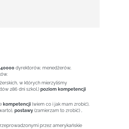
 40000
dyrektorów, menedżerów,
ków.
rskich, w których mierzyliśmy
tów 286 dni szkol.)
poziom kompetencji
ie
kompetencji
(wiem co i jak mam zrobić),
warto),
postawy
(zamierzam to zrobić) ,
przeprowadzonymi przez amerykańskie