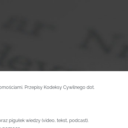
mościami. Przepisy Kodeksy Cywilnego dot.
z pigułek wiedzy (video, tekst, podcast).