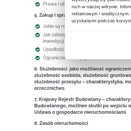
Prawa i obowiązki zarządcy nieruchomośc
ruch w naszej witrynie. Inf
reklamowym i analitycznym. 
5. Zakup i sprzedaż nieruchomości.
uzyskanymi podczas korzysta
Jakie są rodzaje umów sprzedaży nieru
Jak zabezpieczyć i zrealizować transak
inwestycji deweloperskich.
Upadłość deweloperska – konsekwencje
Ograniczenia w dysponowaniu nierucho
6. Służebności jako możliwość ograniczen
służebność osobista, służebność gruntowa
służebność przesyłu – charakterystyka, mo
orzecznictwo.
7. Krajowy Rejestr Budowlany – charaktery
Budowlanego, możliwe skutki po wejściu w
Ustawa o gospodarce nieruchomościami
8. Zasób nieruchomości