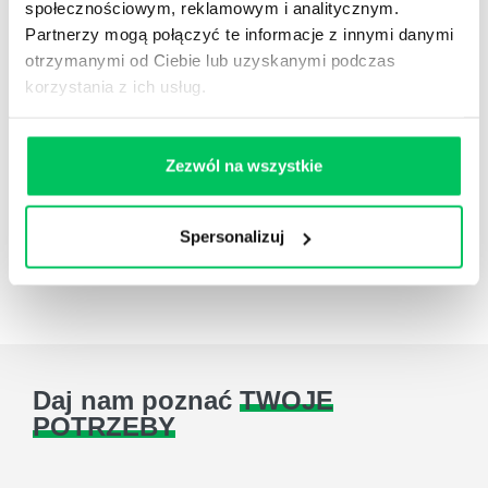
społecznościowym, reklamowym i analitycznym.
Partnerzy mogą połączyć te informacje z innymi danymi
otrzymanymi od Ciebie lub uzyskanymi podczas
korzystania z ich usług.
Referencje
Pełna lista referencyjna
Zezwól na wszystkie
Spersonalizuj
Case studies
Zestawienie case studies
Daj nam poznać
TWOJE
POTRZEBY