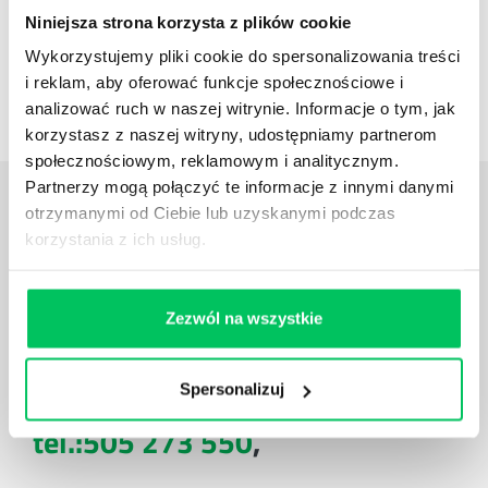
Niniejsza strona korzysta z plików cookie
Wykorzystujemy pliki cookie do spersonalizowania treści
Case studies
i reklam, aby oferować funkcje społecznościowe i
Zestawienie case studies
analizować ruch w naszej witrynie. Informacje o tym, jak
korzystasz z naszej witryny, udostępniamy partnerom
społecznościowym, reklamowym i analitycznym.
Partnerzy mogą połączyć te informacje z innymi danymi
Daj nam poznać
TWOJE
otrzymanymi od Ciebie lub uzyskanymi podczas
POTRZEBY
korzystania z ich usług.
Zezwól na wszystkie
Spersonalizuj
Zadzwoń do nas:
tel.:505 273 550
,